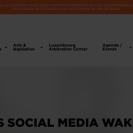
n ou exécution d'une autre transaction financière ne vous sera demandé par 
informations et contactez-nous directement en cas de doute.
Avis &
Luxembourg
Agenda /
s
législation
Arbitration Center
Events
 SOCIAL MEDIA WAK