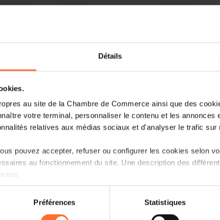
Détails
cookies.
The Chamber of Commerce just held a
ropres au site de la Chambre de Commerce ainsi que des cookies
economics. Now the real conversation 
naître votre terminal, personnaliser le contenu et les annonces 
onnalités relatives aux médias sociaux et d'analyser le trafic sur n
On May 6, Luxembourg’s Chamber of 
marketers, legal experts, and business
us pouvez accepter, refuser ou configurer les cookies selon vos
are companies truly making the most o
ssaires au fonctionnement du site. Une description des différen
the motions?
essus.
Read more
on sur le site et certaines fonctionnalités (ex : lecture de vidéos,
Préférences
Statistiques
rences de lecture vidéo, personnalisation de l’affichage du site