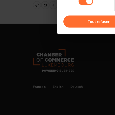
cas de refus de tous les coo
Vous avez la possibilité de m
gauche de chaque page.
Tout refuser
Pour de plus amples informat
personnelles, vous pouvez c
personnelles
.
Français
English
Deutsch