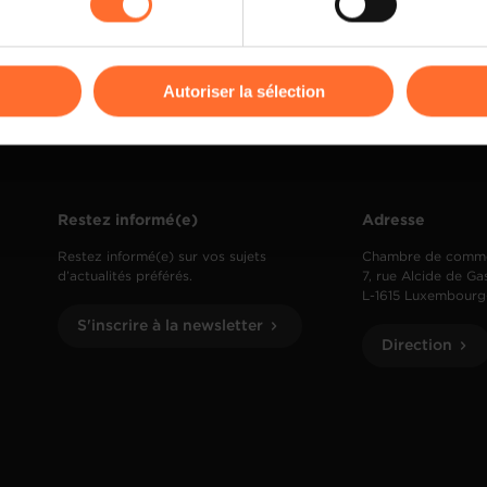
kies ou des cookies non nécessaires.
odifier ou retirer votre consentement à tout moment en cliquant su
Autoriser la sélection
ions sur la manière dont nous utilisons lescookies et sommes 
onsulter notre
Charte d’usage des cookies
et notre
Politique 
Restez informé(e)
Adresse
Restez informé(e) sur vos sujets
Chambre de comm
d’actualités préférés.
7, rue Alcide de Ga
L-1615 Luxembourg
S'inscrire à la newsletter
Direction