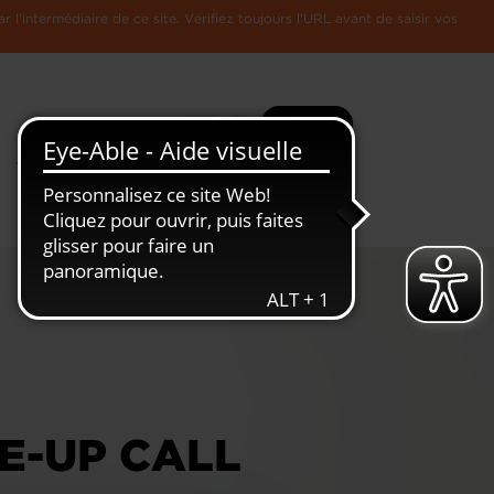
l'intermédiaire de ce site. Vérifiez toujours l'URL avant de saisir vos
Recherche
Plus
Toute
L'Economie
l'information
Luxembourgeoise
E-UP CALL