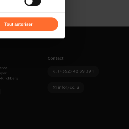
r l’icône flottante en bas à
Tout autoriser
amenés à traiter vos données
de protection des données
Contact
erce
(+352) 42 39 39 1
speri
-Kirchberg
info@cc.lu