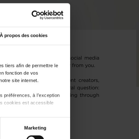
À propos des cookies
 landmark conference on social media
 tiers afin de permettre le
begins — and we want to hear from you.
en fonction de vos
otre site internet.
Commerce gathered content creators,
 leaders to unpack one central question:
 préférences, à l’exception
f social media — or just going through
ts cookies est accessible
 partage sur les réseaux
Marketing
) peuvent être affectées en