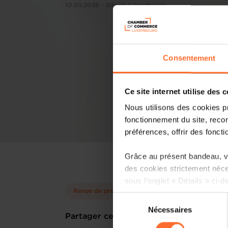
10.05.2026 - Silicon Luxembourg
Consentement
Ce site internet utilise des 
Nous utilisons des cookies p
fonctionnement du site, recon
préférences, offrir des foncti
Grâce au présent bandeau, vo
des cookies strictement néce
sous l’onglet « Détails » ci-d
Revue de presse
Sélection
Il est précisé que la navigati
Nécessaires
du
Partager cet article
sociaux, sauvegarde des préfé
consentement