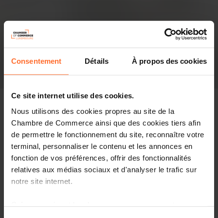
Consentement
Détails
À propos des cookies
Ce site internet utilise des cookies.
Nous utilisons des cookies propres au site de la
Chambre de Commerce ainsi que des cookies tiers afin
de permettre le fonctionnement du site, reconnaître votre
Revue de presse
terminal, personnaliser le contenu et les annonces en
fonction de vos préférences, offrir des fonctionnalités
Partager cet article
relatives aux médias sociaux et d'analyser le trafic sur
notre site internet.
Luxembourg deepened its transatlantic engagement
Grâce au présent bandeau, vous pouvez accepter,
through a high-level trade mission to Colorado Springs
refuser ou configurer les cookies selon vos préférences,