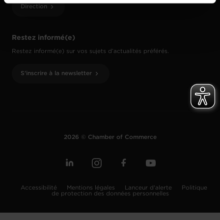
vos données personnelles, vous pouvez consulter notre
Direction
Charte d’usage des cookies
et notre
Politique de
protection des données personnelles
.
Restez informé(e)
Restez informé(e) sur vos sujets d’actualités préférés.
S'inscrire à la newsletter
2026 © Chamber of Commerce
Accessibilité
Mentions légales
Lanceur d'alerte
Politique
de protection des données personnelles