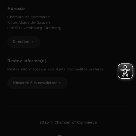
Adresse
Chambre de commerce
7, rue Alcide de Gasperi
L-1615 Luxembourg-Kirchberg
Direction
Restez informé(e)
Restez informé(e) sur vos sujets d’actualités préférés.
S'inscrire à la newsletter
2026 © Chamber of Commerce