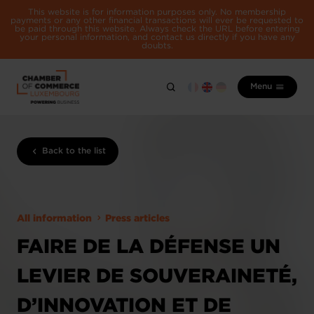
This website is for information purposes only. No membership
payments or any other financial transactions will ever be requested to
be paid through this website. Always check the URL before entering
your personal information, and contact us directly if you have any
doubts.
Menu
Back to the list
All information
Press articles
FAIRE DE LA DÉFENSE UN
LEVIER DE SOUVERAINETÉ,
D’INNOVATION ET DE