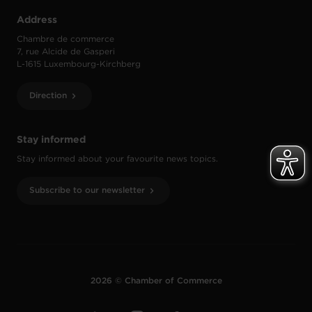
Address
Chambre de commerce
7, rue Alcide de Gasperi
L-1615 Luxembourg-Kirchberg
Direction
Stay informed
Stay informed about your favourite news topics.
Subscribe to our newsletter
2026 © Chamber of Commerce