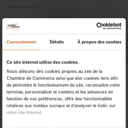
27.05.2026 - wort.lu
Consentement
Détails
À propos des cookies
Ce site internet utilise des cookies.
Nous utilisons des cookies propres au site de la
Chambre de Commerce ainsi que des cookies tiers afin
de permettre le fonctionnement du site, reconnaître votre
terminal, personnaliser le contenu et les annonces en
Revue de presse
fonction de vos préférences, offrir des fonctionnalités
relatives aux médias sociaux et d'analyser le trafic sur
Partager cet article
notre site internet.
Grâce au présent bandeau, vous pouvez accepter,
Der Ökonom Michel-Édouard Ruben schlägt eine Abgabe