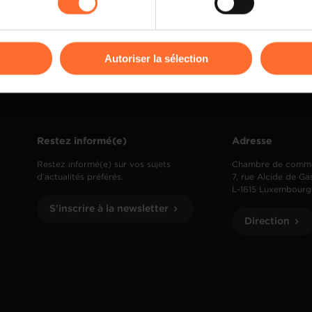
kies ou des cookies non nécessaires.
Lire la suite
odifier ou retirer votre consentement à tout moment en cliquant su
Autoriser la sélection
ions sur la manière dont nous utilisons lescookies et sommes 
onsulter notre
Charte d’usage des cookies
et notre
Politique 
Restez informé(e)
Adresse
Restez informé(e) sur vos sujets
Chambre de comm
d’actualités préférés.
7, rue Alcide de Ga
L-1615 Luxembourg
S'inscrire à la newsletter
Direction