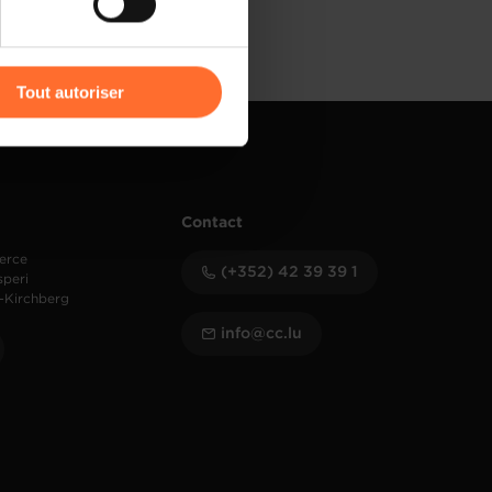
r l’icône flottante en bas à
Tout autoriser
amenés à traiter vos données
de protection des données
Contact
erce
(+352) 42 39 39 1
speri
-Kirchberg
info@cc.lu