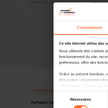
09.02.2024 - Echo des entreprises
Consentement
Ce site internet utilise des 
Nous utilisons des cookies p
fonctionnement du site, recon
préférences, offrir des foncti
Grâce au présent bandeau, vo
des cookies strictement néce
sous l’onglet « Détails » ci-d
Revue de presse
Sélection
Il est précisé que la navigati
Nécessaires
du
Partager cet article
sociaux, sauvegarde des préfé
consentement