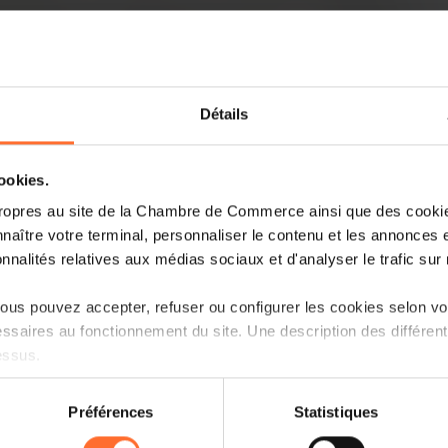
Détails
cookies.
Depuis 2020, les crises s’enchaînent, la
ropres au site de la Chambre de Commerce ainsi que des cookies
luxembourgeoise et, a fortiori aux entre
naître votre terminal, personnaliser le contenu et les annonces 
cessent de souffler le chaud, mais surto
onnalités relatives aux médias sociaux et d'analyser le trafic sur n
entrainant dans un second temps une p
d’approvisionnement de certaines matiè
us pouvez accepter, refuser ou configurer les cookies selon vos
exceptionnelle des prix. Ensuite, une inv
ssaires au fonctionnement du site. Une description des différen
l’année 2023 une année de records : d’inf
essus.
l’énergie, etc. Cela a freiné les investiss
entreprises, le pouvoir d’achat et la co
on sur le site et certaines fonctionnalités (ex : lecture de vidéos,
finir l’année en récession, sur toile de 
Préférences
Statistiques
rences de lecture vidéo, personnalisation de l’affichage du site
paroxysme et de crise de la demande, ve