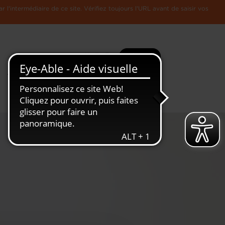
l'intermédiaire de ce site. Vérifiez toujours l'URL avant de saisir vos
Recherche
Plus
Toute
L'Economie
l'information
Luxembourgeoise