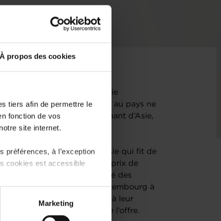
À propos des cookies
issant peu de répit à l’économie
 tiers afin de permettre le
prises. Des facteurs extérieurs au pays ne
en fonction de vos
ut le froid : une pandémie venant d’Asie,
otre site internet.
erturbation des chaînes
res premières et une hausse
 préférences, à l’exception
asion de l’Ukraine par la Russie qui fit de
ts cookies est accessible
lation, de taux d’intérêt, de prix de
ements, fait chuter la rentabilité des
nfiance, ce qui a conduit le Luxembourg à
 partage sur les réseaux
fond de tensions géopolitiques à leur
Marketing
) peuvent être affectées en
nant succéder à une crise de l’offre.