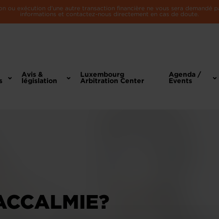
n ou exécution d'une autre transaction financière ne vous sera demandé par 
informations et contactez-nous directement en cas de doute.
Avis &
Luxembourg
Agenda /
s
législation
Arbitration Center
Events
'ACCALMIE?