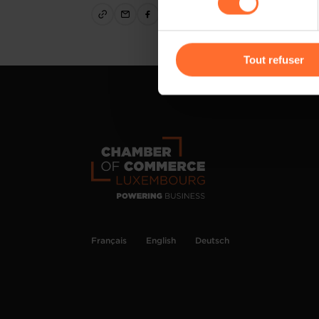
cas de refus de tous les coo
Vous avez la possibilité de m
gauche de chaque page.
Tout refuser
Pour de plus amples informat
personnelles, vous pouvez c
personnelles
.
Français
English
Deutsch