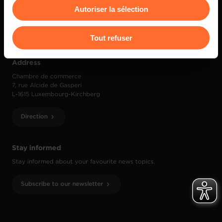
Contact
Autoriser la sélection
flottante en bas à gauche de chaque page.
(+352) 42 39 39 1
info@cc.lu
Pour de plus amples informations sur la manière dont
Tout refuser
nous utilisons lescookies et sommes amenés à traiter
vos données personnelles, vous pouvez consulter notre
Address
Charte d’usage des cookies
et notre
Politique de
Chambre de commerce
protection des données personnelles
.
7, rue Alcide de Gasperi
L-1615 Luxembourg-Kirchberg
Direction
Stay informed
Stay informed about your favourite news topics.
Subscribe to our newsletter