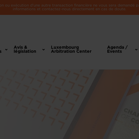
n ou exécution d'une autre transaction financière ne vous sera demandé par 
informations et contactez-nous directement en cas de doute.
Avis &
Luxembourg
Agenda /
s
législation
Arbitration Center
Events