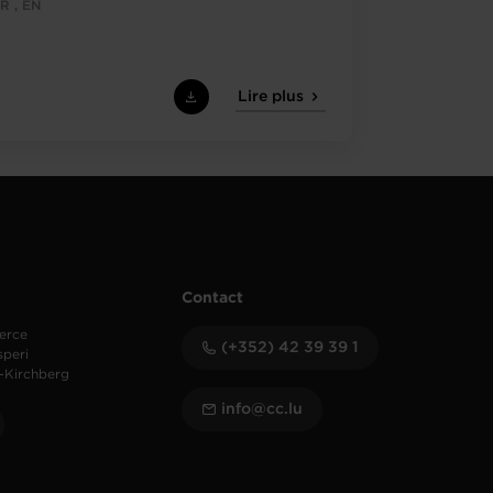
R , EN
Lire plus
Contact
erce
(+352) 42 39 39 1
speri
-Kirchberg
info@cc.lu