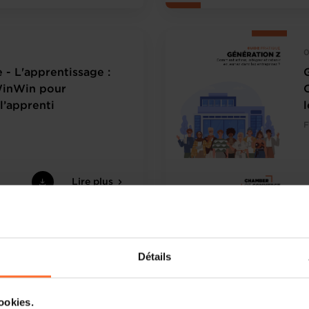
0
 - L'apprentissage :
WinWin pour
 l’apprenti
l
F
Lire plus
0
Détails
e - Devenir
 de l’idée au
cookies.
ir une vision claire