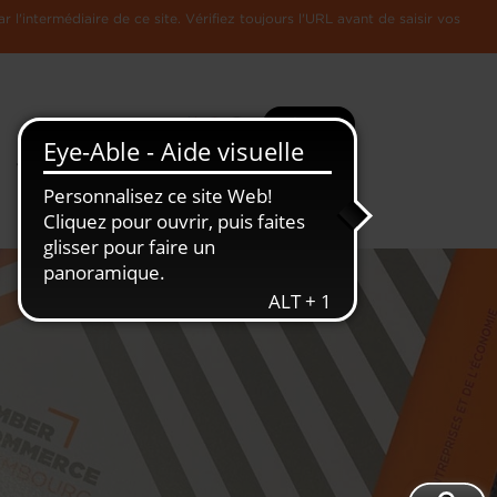
l'intermédiaire de ce site. Vérifiez toujours l'URL avant de saisir vos
Recherche
Plus
Toute
L'Economie
l'information
Luxembourgeoise