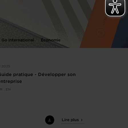
Go International
Économie
Législation
Affaires Europ
1.2025
Guide pratique - Développer son
entreprise
R , EN
Lire plus