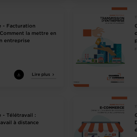
1
 - Facturation
: Comment la mettre en
d
n entreprise
F
Lire plus
1
- Télétravail :
avail à distance