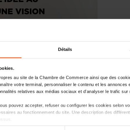
NE VISION
Détails
cookies.
ropres au site de la Chambre de Commerce ainsi que des cookies
naître votre terminal, personnaliser le contenu et les annonces 
onnalités relatives aux médias sociaux et d'analyser le trafic sur n
us pouvez accepter, refuser ou configurer les cookies selon vos
ssaires au fonctionnement du site. Une description des différen
essus.