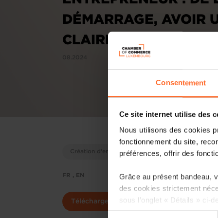
DÉMARRAGE, AVOIR U
CLAIRE
08.2024
Consentement
Ce site internet utilise des 
Nous utilisons des cookies p
fonctionnement du site, recon
Création d'entreprise
Guides pratiques
préférences, offrir des foncti
Grâce au présent bandeau, vo
FR , EN
des cookies strictement néce
sous l’onglet « Détails » ci-d
Télécharger
Sélection