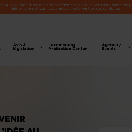
n ou exécution d'une autre transaction financière ne vous sera demandé par 
informations et contactez-nous directement en cas de doute.
Avis &
Luxembourg
Agenda /
s
législation
Arbitration Center
Events
EVENIR
’IDÉE AU