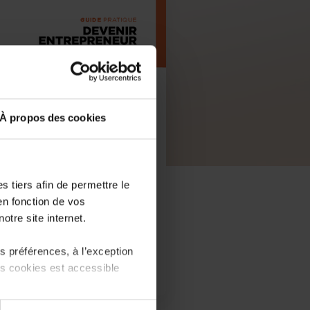
À propos des cookies
 tiers afin de permettre le
en fonction de vos
otre site internet.
 préférences, à l’exception
ts cookies est accessible