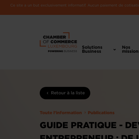
Ce site a un but exclusivement informatif. Aucun paiement de cotisatio
Solutions
Nos
Business
mission
Retour à la liste
Toute l'information
Publications
GUIDE PRATIQUE - D
ENTREPRENEUR : DE L