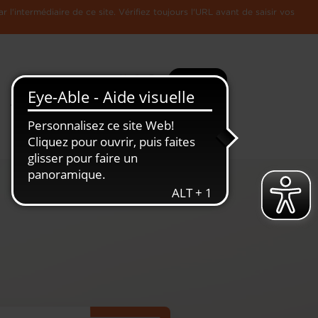
l'intermédiaire de ce site. Vérifiez toujours l'URL avant de saisir vos
Recherche
Plus
Toute
L'Economie
l'information
Luxembourgeoise