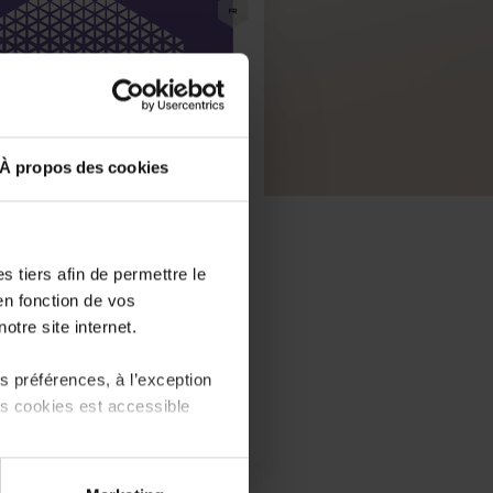
À propos des cookies
 tiers afin de permettre le
en fonction de vos
otre site internet.
 préférences, à l’exception
ts cookies est accessible
 partage sur les réseaux
PDF, 488.3 Ko