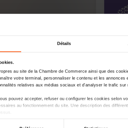
Détails
cookies.
ropres au site de la Chambre de Commerce ainsi que des cookies
ntwicklung
naître votre terminal, personnaliser le contenu et les annonces 
onnalités relatives aux médias sociaux et d'analyser le trafic sur n
us pouvez accepter, refuser ou configurer les cookies selon vos
ssaires au fonctionnement du site. Une description des différen
essus.
on sur le site et certaines fonctionnalités (ex : lecture de vidéos,