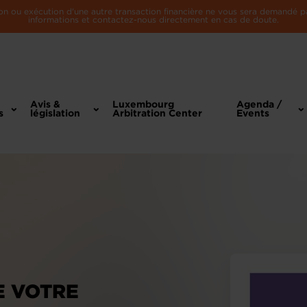
n ou exécution d'une autre transaction financière ne vous sera demandé par 
informations et contactez-nous directement en cas de doute.
Avis &
Luxembourg
Agenda /
s
législation
Arbitration Center
Events
E VOTRE