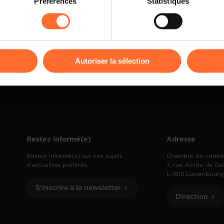
Préférences
Statistiques
rences de lecture vidéo, personnalisation de l’affichage du site
kies ou des cookies non nécessaires.
odifier ou retirer votre consentement à tout moment en cliquant su
Autoriser la sélection
ions sur la manière dont nous utilisons lescookies et sommes 
onsulter notre
Charte d’usage des cookies
et notre
Politique 
Restez informé(e)
Adresse
Restez informé(e) sur vos sujets
Chambre de comm
d’actualités préférés.
7, rue Alcide de Ga
L-1615 Luxembourg
S'inscrire à la newsletter
Direction