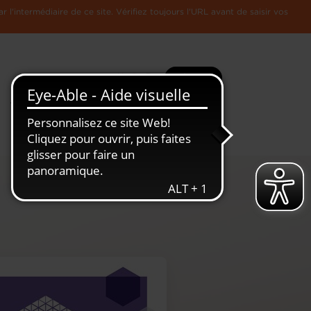
l'intermédiaire de ce site. Vérifiez toujours l'URL avant de saisir vos
Recherche
Plus
Toute
L'Economie
l'information
Luxembourgeoise