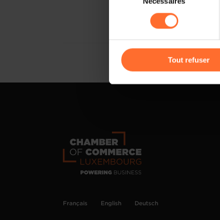
Nécessaires
du
sociaux, sauvegarde des préfé
consentement
cas de refus de tous les coo
Vous avez la possibilité de m
gauche de chaque page.
Tout refuser
Pour de plus amples informat
personnelles, vous pouvez c
personnelles
.
Français
English
Deutsch