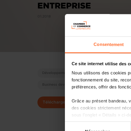
ENTREPRISE
01.2018
Consentement
Ce site internet utilise des 
Nous utilisons des cookies p
Développement d'entreprises
Unternehmense
fonctionnement du site, recon
Business development
préférences, offrir des foncti
Grâce au présent bandeau, vo
Télécharger
des cookies strictement néce
sous l’onglet « Détails » ci-d
Sélection
Il est précisé que la navigati