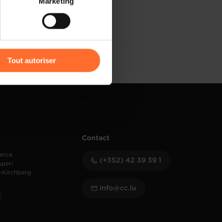
Marketing
) peuvent être affectées en
r l’icône flottante en bas à
Tout autoriser
amenés à traiter vos données
de protection des données
Contact
erce
(+352) 42 39 39 1
speri
-Kirchberg
info@cc.lu