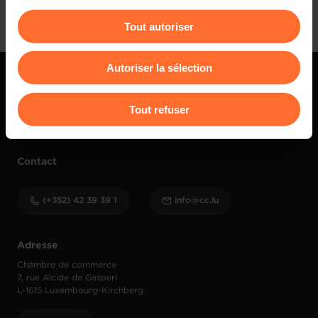
cookies non nécessaires.
Tout autoriser
Vous avez la possibilité de modifier ou retirer votre
consentement à tout moment en cliquant sur l’icône
Autoriser la sélection
flottante en bas à gauche de chaque page.
Pour de plus amples informations sur la manière dont
Tout refuser
nous utilisons lescookies et sommes amenés à traiter
vos données personnelles, vous pouvez consulter notre
Charte d’usage des cookies
et notre
Politique de
Contact
protection des données personnelles
.
(+352) 42 39 39 1
info@cc.lu
Adresse
Chambre de commerce
7, rue Alcide de Gasperi
L-1615 Luxembourg-Kirchberg