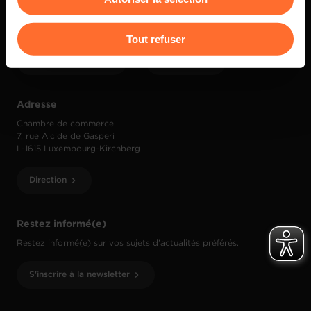
Contact
Pour de plus amples informations sur la manière dont
Tout refuser
nous utilisons lescookies et sommes amenés à traiter
(+352) 42 39 39 1
info@cc.lu
vos données personnelles, vous pouvez consulter notre
Charte d’usage des cookies
et notre
Politique de
protection des données personnelles
.
Adresse
Chambre de commerce
7, rue Alcide de Gasperi
L-1615 Luxembourg-Kirchberg
Direction
Restez informé(e)
Restez informé(e) sur vos sujets d’actualités préférés.
S'inscrire à la newsletter