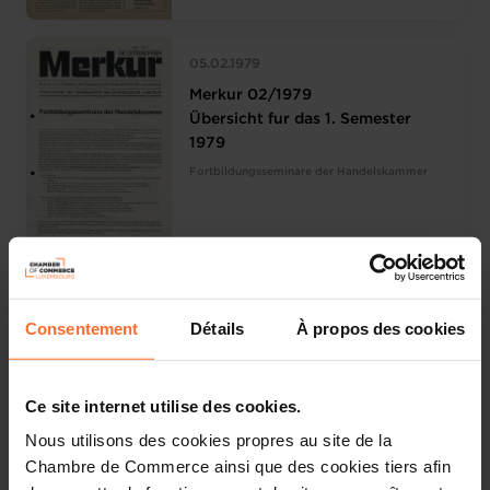
05.02.1979
Merkur 02/1979
Übersicht fur das 1. Semester
1979
Fortbildungsseminare der Handelskammer
05.01.1979
Merkur 01/1979
Consentement
Détails
À propos des cookies
Wirtschaftstag der deutsch-
belgisch-Luxemburgischen
Handelskammer (DEBELUX)
Ce site internet utilise des cookies.
Zur Problematik des luxemburgischen
Nous utilisons des cookies propres au site de la
Aussenhandels
Chambre de Commerce ainsi que des cookies tiers afin