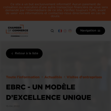
Ce site a un but exclusivement informatif. Aucun paiement de
cotisation ou exécution d'une autre transaction financière ne vous sera
demandé par l'intermédiaire de ce site. Vérifiez toujours l'URL avant
de saisir vos informations et contactez-nous directement en cas de
doute.
Navigation
Retour à la liste
Toute l'information
Actualités
Visites d'entreprises
EBRC - UN MODÈLE
D’EXCELLENCE UNIQUE
13.04.2022