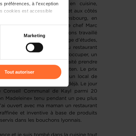
 préférences, à l’exception
i enchaîné divers stages en cuisine,
ts cookies est accessible
s le Toit pour toi, Mosconi, et aux côtés
es Klein du restaurant L’Arnsbourg, en
n à l’Auberge de l’Ill, chez le chef Marc
 partage sur les réseaux
helin, en Alsace, où nous avons travaillé
Marketing
) peuvent être affectées en
ché, et j’y ai effectué un stage d’études,
 commis de cuisine auprès du restaurant
evard de la Croisette avant d’occuper, un
r l’icône flottante en bas à
it. En mars 2019, j’ai souhaité prendre
vrir une pâtisserie sans gluten. Le prix
Tout autoriser
 me suis donc tournée vers un local de
amenés à traiter vos données
ncer depuis un certain temps déjà. Le jour
de protection des données
 le Conseil Communal de Kayl parmi 20
lon Madeleine» tenu pendant un peu plus
 j’ai ouvert avec ma maman un restaurant
affinée et inventive à base de produits
 servis dans les bouchons lyonnais.
ance et je suis tombé dans la cuisine tout