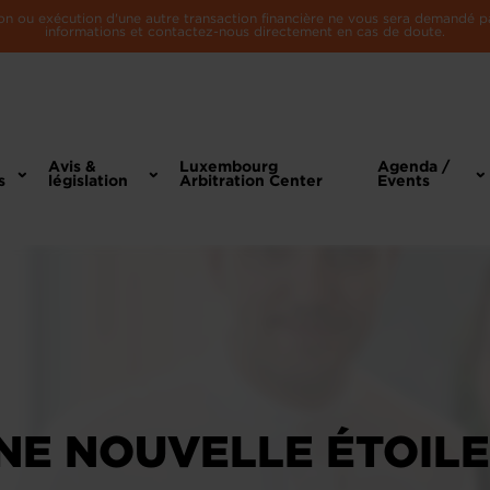
n ou exécution d'une autre transaction financière ne vous sera demandé par 
informations et contactez-nous directement en cas de doute.
Avis &
Luxembourg
Agenda /
s
législation
Arbitration Center
Events
NE NOUVELLE ÉTOILE