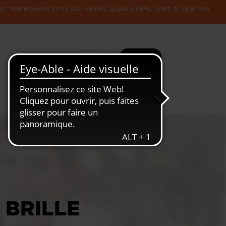
l'intermédiaire de ce site. Vérifiez toujours l'URL avant de saisir vos
Recherche
Plus
Toute
L'Economie
l'information
Luxembourgeoise
 BRILLE