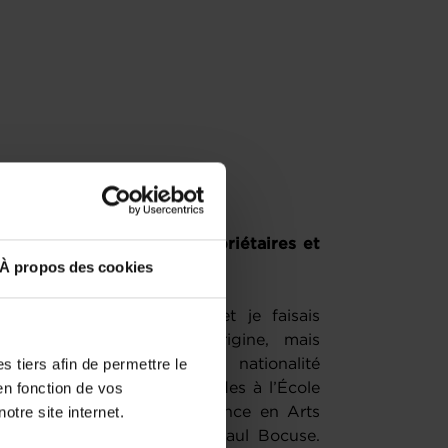
t êtes-vous devenus propriétaires et
À propos des cookies
der ma maman à cuisiner et je faisais
de 5 ans. Française d’origine, mais
 tiers afin de permettre le
geois, j’ai obtenu la nationalité
en fonction de vos
012. J’ai effectué mes études à l’École
otre site internet.
bourg, puis obtenu une licence en Arts
ation auprès de l’institut Paul Bocuse.