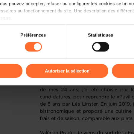
us pouvez accepter, refuser ou configurer les cookies selon vos
Dans le cadre de ma formation, j’a
ssaires au fonctionnement du site. Une description des différen
notamment auprès des restaurants étoilé
essus.
du chef triplement étoilé, Jean-Georg
Moselle. En 2015, j’ai rencontré Valéria
on sur le site et certaines fonctionnalités (ex : lecture de vidéos,
Haeberlin, alors 3 étoiles au guide Mic
Préférences
Statistiques
rences de lecture vidéo, personnalisation de l’affichage du site
ensemble. Valérian venait d’y être embau
kies ou des cookies non nécessaires.
toujours en cuisine. En 2016, j’ai été
étoilé, Le Park 45 à Cannes, sur le boul
odifier ou retirer votre consentement à tout moment en cliquant su
poste de Chef de rang à Ma Langue Sour
mon envol et ai cherché un lieu pour ou
Autoriser la sélection
élevé des loyers m’a découragée et je
ions sur la manière dont nous utilisons lescookies et sommes 
restauration. J’avais le projet de me la
onsulter notre
Charte d’usage des cookies
et notre
Politique 
de mes 24 ans, j’ai été choisie par
candidatures, pour reprendre le «Pavil
de 8 ans par Léa Linster. En juin 2019,
bistronomique et proposé une cuisine r
frais et de saison, comparable aux plats
Valérian Prade: Je viens du sud de la Fr