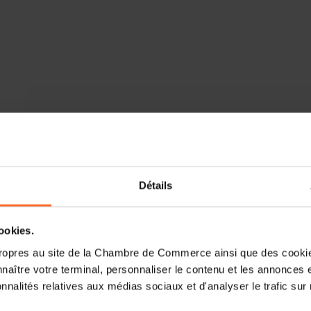
Racontez-nous vos parcours. Commen
Détails
chefs du Pavillon Eden Rose?
Caroline Esch: J’ai toujours aimé ai
cookies.
beaucoup de pâtisserie dès l’âge 
ropres au site de la Chambre de Commerce ainsi que des cookies
descendante d'ancêtres luxembour
naître votre terminal, personnaliser le contenu et les annonces 
luxembourgeoise par recouvrement en 2
onnalités relatives aux médias sociaux et d'analyser le trafic sur n
d'Hôtellerie et de Tourisme du Luxem
culinaires et management de la restaur