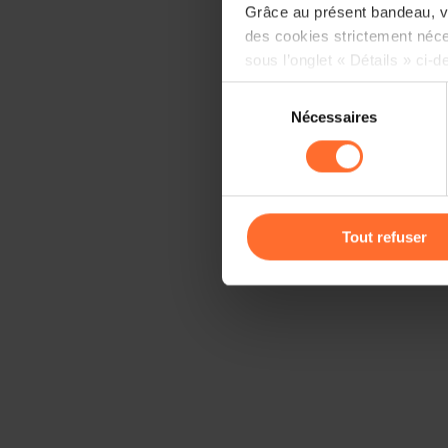
Grâce au présent bandeau, vo
des cookies strictement néce
sous l’onglet « Détails » ci-d
Sélection
Il est précisé que la navigati
Nécessaires
du
sociaux, sauvegarde des préfé
consentement
cas de refus de tous les coo
Vous avez la possibilité de m
gauche de chaque page.
Tout refuser
Pour de plus amples informat
personnelles, vous pouvez c
personnelles
.