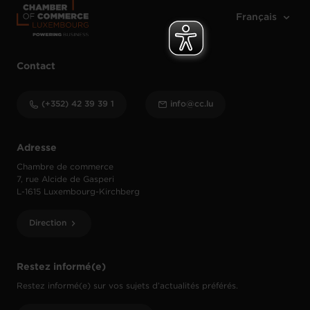
Contact
(+352) 42 39 39 1
info@cc.lu
Adresse
Chambre de commerce
7, rue Alcide de Gasperi
L-1615 Luxembourg-Kirchberg
Direction
Restez informé(e)
Restez informé(e) sur vos sujets d’actualités préférés.