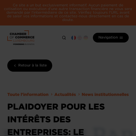
Ce site a un but exclusivement informatif. Aucun paiement de
cotisation ou exécution d'une autre transaction financière ne vous sera
demandé par l'intermédiaire de ce site. Vérifiez toujours l'URL avant
de saisir vos informations et contactez-nous directement en cas de
doute.
Navigation
Retour à la liste
Toute l'information
Actualités
News institutionnelles
PLAIDOYER POUR LES
INTÉRÊTS DES
ENTREPRISES: LE