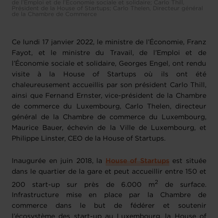
de l’Emploi et de l’Économie sociale et solidaire; Carlo Thill,
Président de la House of Startups; Carlo Thelen, Directeur général
de la Chambre de Commerce
Ce lundi 17 janvier 2022, le ministre de l’Économie, Franz
Fayot, et le ministre du Travail, de l’Emploi et de
l’Économie sociale et solidaire, Georges Engel, ont rendu
visite à la House of Startups où ils ont été
chaleureusement accueillis par son président Carlo Thill,
ainsi que Fernand Ernster, vice-président de la Chambre
de commerce du Luxembourg, Carlo Thelen, directeur
général de la Chambre de commerce du Luxembourg,
Maurice Bauer, échevin de la Ville de Luxembourg, et
Philippe Linster, CEO de la House of Startups.
Inaugurée en juin 2018, la
House of Startups
est située
dans le quartier de la gare et peut accueillir entre 150 et
2
200 start-up sur près de 6.000 m
de surface.
Infrastructure mise en place par la Chambre de
commerce dans le but de fédérer et soutenir
l’écosystème des start-up au Luxembourg, la House of