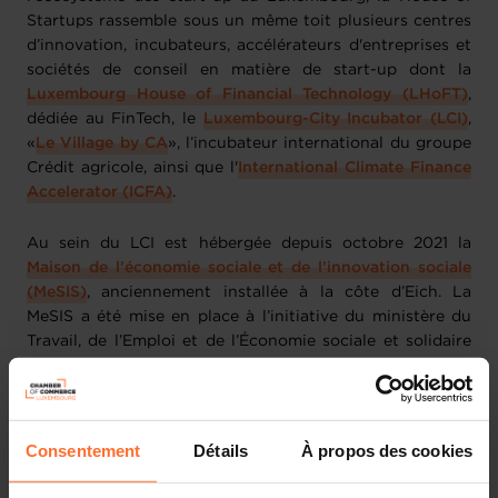
Startups rassemble sous un même toit plusieurs centres
d’innovation, incubateurs, accélérateurs d'entreprises et
sociétés de conseil en matière de start-up dont la
Luxembourg House of Financial Technology (LHoFT)
,
dédiée au FinTech, le
Luxembourg-City Incubator (LCI)
,
«
Le Village by CA
», l’incubateur international du groupe
Crédit agricole, ainsi que l'
International Climate Finance
Accelerator (ICFA)
.
Au sein du LCI est hébergée depuis octobre 2021 la
Maison de l’économie sociale et de l’innovation sociale
(MeSIS)
, anciennement installée à la côte d’Eich. La
MeSIS a été mise en place à l’initiative du ministère du
Travail, de l’Emploi et de l’Économie sociale et solidaire
en octobre 2018 et traduit la volonté du gouvernement
de développer l’économie sociale et solidaire dans le
cadre de la politique de diversification économique du
Luxembourg. Elle rassemble tous ceux qui s’intéressent à
Consentement
Détails
À propos des cookies
l’économie sociale et solidaire (ESS), à l’innovation
sociale et plus largement à l’entrepreneuriat social et aux