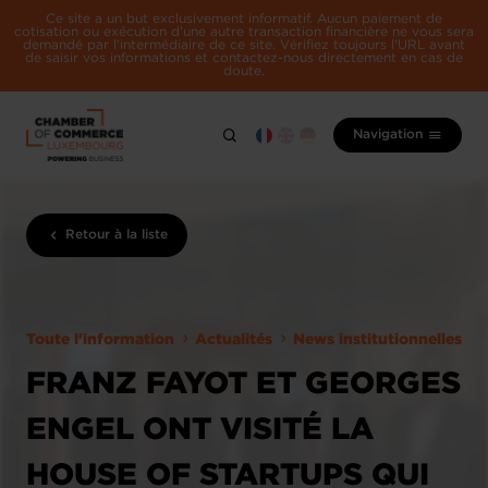
Ce site a un but exclusivement informatif. Aucun paiement de
cotisation ou exécution d'une autre transaction financière ne vous sera
demandé par l'intermédiaire de ce site. Vérifiez toujours l'URL avant
de saisir vos informations et contactez-nous directement en cas de
doute.
Navigation
Retour à la liste
Toute l'information
Actualités
News institutionnelles
FRANZ FAYOT ET GEORGES
ENGEL ONT VISITÉ LA
HOUSE OF STARTUPS QUI