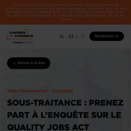
Ce site a un but exclusivement informatif. Aucun paiement de
cotisation ou exécution d'une autre transaction financière ne vous sera
demandé par l'intermédiaire de ce site. Vérifiez toujours l'URL avant
de saisir vos informations et contactez-nous directement en cas de
doute.
Navigation
Retour à la liste
Toute l'information
Actualités
SOUS-TRAITANCE : PRENEZ
PART À L’ENQUÊTE SUR LE
QUALITY JOBS ACT