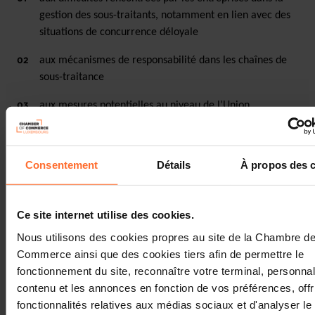
gestion des sous-traitants,
notamment en lien avec des
situations de concurrence déloyale
aux mécanismes de responsabilité dans les chaînes de
sous-traitance
aux mesures potentielles au niveau de l’Union
européenne (réglementaires ou non)
aux contrôles et inspections dans les secteurs à risque
Consentement
Détails
À propos des 
à la santé et à la sécurité au travail en présence de
plusieurs entrepris
es.
Ce site internet utilise des cookies.
Selon la Commission, cette initiative vise à évaluer la
Nous utilisons des cookies propres au site de la Chambre d
nécessité d’une action au niveau de l’Union européenne
Commerce ainsi que des cookies tiers afin de permettre le
afin de renforcer la protection des droits des travailleurs
fonctionnement du site, reconnaître votre terminal, personnal
dans les chaînes de sous-traitance, tout en soutenant la
contenu et les annonces en fonction de vos préférences, offr
compétitivité, la productivité et les pratiques
fonctionnalités relatives aux médias sociaux et d'analyser le 
commerciales durables, en particulier pour les PME.