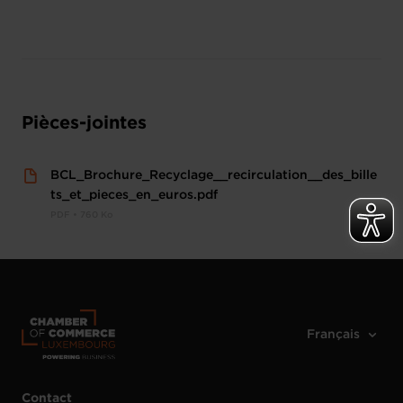
Pièces-jointes
BCL_Brochure_Recyclage__recirculation__des_bille
ts_et_pieces_en_euros.pdf
PDF • 760 Ko
Contact