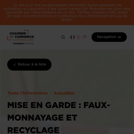
Ce site a un but exclusivement informatif. Aucun paiement de
cotisation ou exécution d'une autre transaction financière ne vous sera
demandé par l'intermédiaire de ce site. Vérifiez toujours l'URL avant
de saisir vos informations et contactez-nous directement en cas de
doute.
Navigation
Retour à la liste
Toute l'information
Actualités
MISE EN GARDE : FAUX-
MONNAYAGE ET
RECYCLAGE