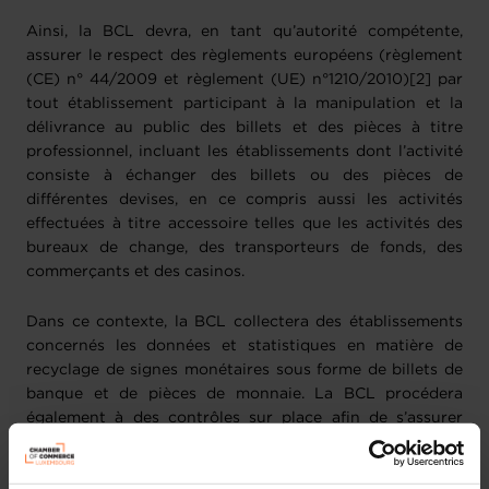
Ainsi, la BCL devra, en tant qu’autorité compétente,
assurer le respect des règlements européens (règlement
(CE) n° 44/2009 et règlement (UE) n°1210/2010)[2] par
tout établissement participant à la manipulation et la
délivrance au public des billets et des pièces à titre
professionnel, incluant les établissements dont l’activité
consiste à échanger des billets ou des pièces de
différentes devises, en ce compris aussi les activités
effectuées à titre accessoire telles que les activités des
bureaux de change, des transporteurs de fonds, des
commerçants et des casinos.
Dans ce contexte, la BCL collectera des établissements
concernés les données et statistiques en matière de
recyclage de signes monétaires sous forme de billets de
banque et de pièces de monnaie. La BCL procédera
également à des contrôles sur place afin de s’assurer
notamment du bon fonctionnement des machines
recyclantes utilisées ainsi que de la mise en place de