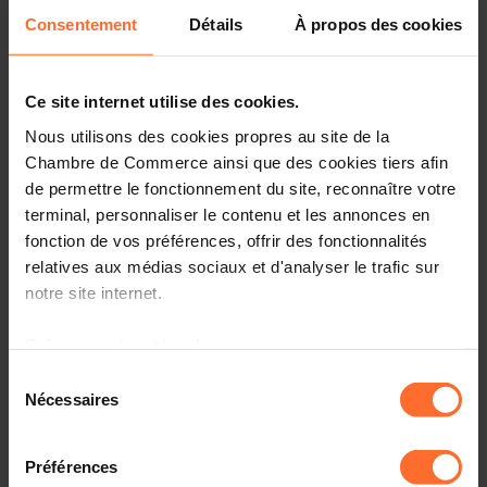
procédures applicables en matière de recirculation de
Consentement
Détails
À propos des cookies
signes monétaires en euros.
Pour de plus amples informations, nous vous prions de
Ce site internet utilise des cookies.
consulter la brochure émise par la BCL sur ce sujet
(document pdf ci-dessous).
Nous utilisons des cookies propres au site de la
Chambre de Commerce ainsi que des cookies tiers afin
de permettre le fonctionnement du site, reconnaître votre
terminal, personnaliser le contenu et les annonces en
fonction de vos préférences, offrir des fonctionnalités
relatives aux médias sociaux et d'analyser le trafic sur
[1] Loi du 21 juillet 2021 portant modification :
notre site internet.
1° du Code pénal ;
Grâce au présent bandeau, vous pouvez accepter,
2° de la loi modifiée du 20 avril 1977 relative à
refuser ou configurer les cookies selon vos préférences,
Sélection
l’exploitation des jeux de hasard et des paris relatifs
à l’exception des cookies strictement nécessaires au
Nécessaires
aux épreuves sportives ;
du
fonctionnement du site. Une description des différents
consentement
3° de la loi modifiée du 5 avril 1993 relative au
cookies est accessible sous l’onglet « Détails » ci-
secteur financier ;
Préférences
dessus.