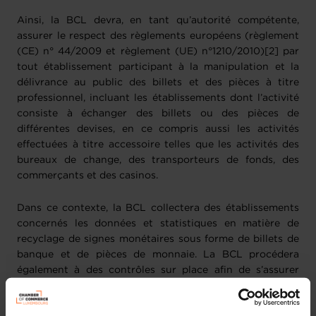
Ainsi, la BCL devra, en tant qu’autorité compétente,
assurer le respect des règlements européens (règlement
(CE) n° 44/2009 et règlement (UE) n°1210/2010)[2] par
tout établissement participant à la manipulation et la
délivrance au public des billets et des pièces à titre
professionnel, incluant les établissements dont l’activité
consiste à échanger des billets ou des pièces de
différentes devises, en ce compris aussi les activités
effectuées à titre accessoire telles que les activités des
bureaux de change, des transporteurs de fonds, des
commerçants et des casinos.
Dans ce contexte, la BCL collectera des établissements
concernés les données et statistiques en matière de
recyclage de signes monétaires sous forme de billets de
banque et de pièces de monnaie. La BCL procédera
également à des contrôles sur place afin de s’assurer
notamment du bon fonctionnement des machines
recyclantes utilisées ainsi que de la mise en place de