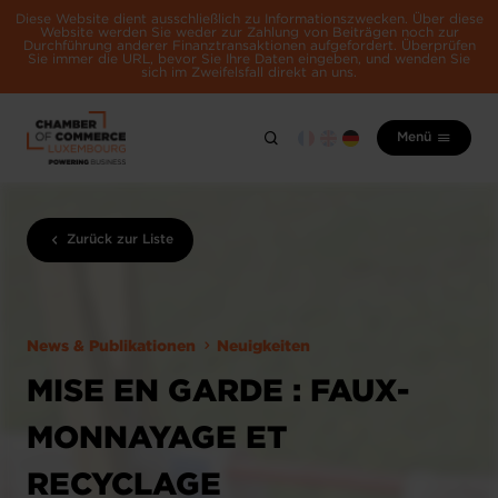
Diese Website dient ausschließlich zu Informationszwecken. Über diese
Website werden Sie weder zur Zahlung von Beiträgen noch zur
Durchführung anderer Finanztransaktionen aufgefordert. Überprüfen
Sie immer die URL, bevor Sie Ihre Daten eingeben, und wenden Sie
sich im Zweifelsfall direkt an uns.
Menü
Zurück zur Liste
News & Publikationen
Neuigkeiten
MISE EN GARDE : FAUX-
MONNAYAGE ET
RECYCLAGE