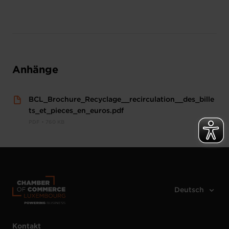
Anhänge
BCL_Brochure_Recyclage__recirculation__des_bille
ts_et_pieces_en_euros.pdf
PDF • 760 KB
Kontakt