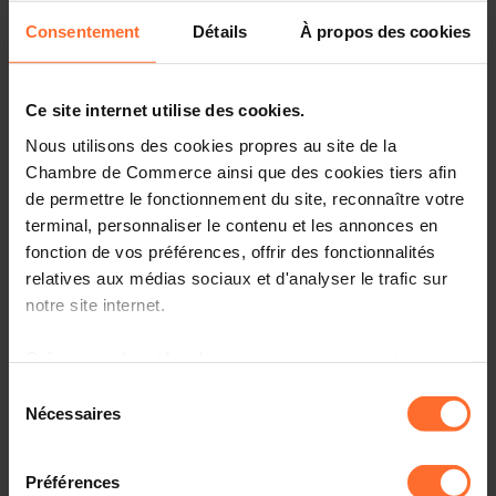
procédures applicables en matière de recirculation de
signes monétaires en euros.
Consentement
Détails
À propos des cookies
Pour de plus amples informations, nous vous prions de
consulter la brochure émise par la BCL sur ce sujet
Ce site internet utilise des cookies.
(document pdf ci-dessous).
Nous utilisons des cookies propres au site de la
Chambre de Commerce ainsi que des cookies tiers afin
de permettre le fonctionnement du site, reconnaître votre
terminal, personnaliser le contenu et les annonces en
fonction de vos préférences, offrir des fonctionnalités
[1] Loi du 21 juillet 2021 portant modification :
relatives aux médias sociaux et d'analyser le trafic sur
notre site internet.
1° du Code pénal ;
Grâce au présent bandeau, vous pouvez accepter,
2° de la loi modifiée du 20 avril 1977 relative à
refuser ou configurer les cookies selon vos préférences,
l’exploitation des jeux de hasard et des paris relatifs
Sélection
aux épreuves sportives ;
à l’exception des cookies strictement nécessaires au
Nécessaires
du
fonctionnement du site. Une description des différents
3° de la loi modifiée du 5 avril 1993 relative au
consentement
cookies est accessible sous l’onglet « Détails » ci-
secteur financier ;
Préférences
dessus.