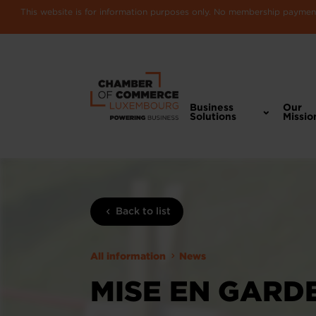
This website is for information purposes only. No membership payments
Business
Our
Solutions
Missio
Back to list
All information
News
MISE EN GARD