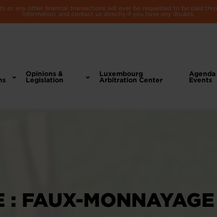
 or any other financial transactions will ever be requested to be paid th
information, and contact us directly if you have any doubts.
Opinions &
Luxembourg
Agenda
ns
Legislation
Arbitration Center
Events
E : FAUX-MONNAYAGE