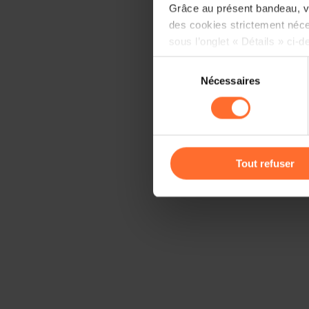
Grâce au présent bandeau, vo
des cookies strictement néce
sous l’onglet « Détails » ci-d
Sélection
Il est précisé que la navigati
Nécessaires
du
sociaux, sauvegarde des préfé
consentement
cas de refus de tous les coo
Vous avez la possibilité de m
gauche de chaque page.
Tout refuser
Pour de plus amples informat
personnelles, vous pouvez c
personnelles
.