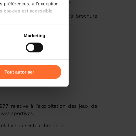
 de signes monétaires en euros.
 préférences, à l’exception
ts cookies est accessible
s vous prions de consulter la brochure
t pdf ci-dessous).
 partage sur les réseaux
Marketing
) peuvent être affectées en
r l’icône flottante en bas à
Tout autoriser
ation :
amenés à traiter vos données
de protection des données
977 relative à l’exploitation des jeux de
uves sportives ;
relative au secteur financier ;