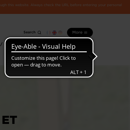
rough this website. Always check the URL before entering your personal
Search
More
 /
All
Luxembourg
information
economy
 ET