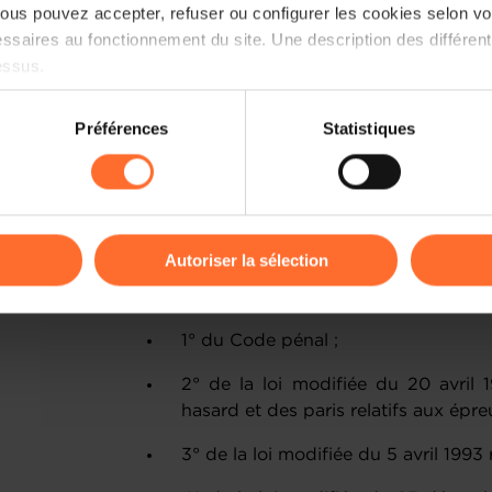
applicables en matière de recirculation
us pouvez accepter, refuser ou configurer les cookies selon vos
ssaires au fonctionnement du site. Une description des différen
Pour de plus amples informations, nou
essus.
émise par la BCL sur ce sujet (documen
on sur le site et certaines fonctionnalités (ex : lecture de vidéos,
Préférences
Statistiques
rences de lecture vidéo, personnalisation de l’affichage du site
kies ou des cookies non nécessaires.
odifier ou retirer votre consentement à tout moment en cliquant su
Autoriser la sélection
[1] Loi du 21 juillet 2021 portant modific
ions sur la manière dont nous utilisons lescookies et sommes 
onsulter notre
Charte d’usage des cookies
et notre
Politique 
1° du Code pénal ;
2° de la loi modifiée du 20 avril 1
hasard et des paris relatifs aux épre
3° de la loi modifiée du 5 avril 1993 