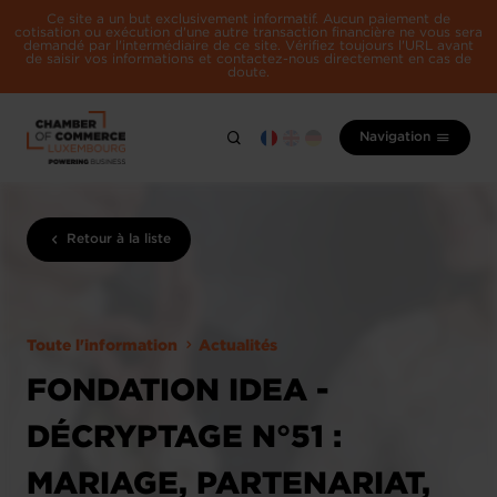
Ce site a un but exclusivement informatif. Aucun paiement de
cotisation ou exécution d'une autre transaction financière ne vous sera
demandé par l'intermédiaire de ce site. Vérifiez toujours l'URL avant
de saisir vos informations et contactez-nous directement en cas de
doute.
Navigation
Retour à la liste
Toute l'information
Actualités
FONDATION IDEA -
DÉCRYPTAGE N°51 :
MARIAGE, PARTENARIAT,