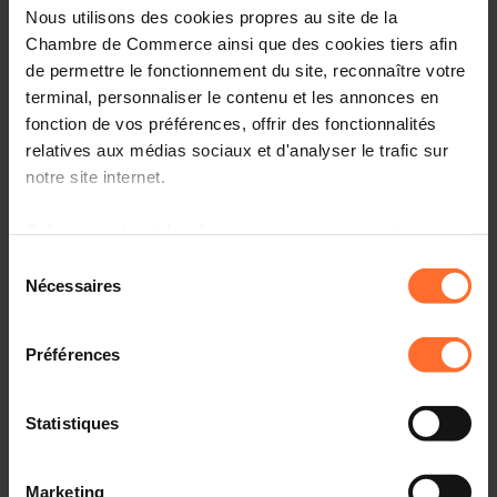
Nous utilisons des cookies propres au site de la
Partager cet article
Chambre de Commerce ainsi que des cookies tiers afin
de permettre le fonctionnement du site, reconnaître votre
terminal, personnaliser le contenu et les annonces en
fonction de vos préférences, offrir des fonctionnalités
relatives aux médias sociaux et d'analyser le trafic sur
notre site internet.
Grâce au présent bandeau, vous pouvez accepter,
refuser ou configurer les cookies selon vos préférences,
Sélection
à l’exception des cookies strictement nécessaires au
Nécessaires
du
fonctionnement du site. Une description des différents
consentement
cookies est accessible sous l’onglet « Détails » ci-
Préférences
dessus.
Il est précisé que la navigation sur le site et certaines
Statistiques
Le mariage, le partenariat et l’union libre sont
fonctionnalités (ex : lecture de vidéos, partage sur les
comparables aux trois maisons (en pierres, en bois, en
réseaux sociaux, sauvegarde des préférences de lecture
paille) du conte des trois petits cochons.
Marketing
vidéo, personnalisation de l’affichage du site) peuvent