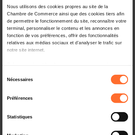
Diesen Artikel teilen
Nous utilisons des cookies propres au site de la
Chambre de Commerce ainsi que des cookies tiers afin
de permettre le fonctionnement du site, reconnaître votre
terminal, personnaliser le contenu et les annonces en
fonction de vos préférences, offrir des fonctionnalités
relatives aux médias sociaux et d'analyser le trafic sur
notre site internet.
Grâce au présent bandeau, vous pouvez accepter,
refuser ou configurer les cookies selon vos préférences,
Sélection
à l’exception des cookies strictement nécessaires au
Nécessaires
du
fonctionnement du site. Une description des différents
consentement
cookies est accessible sous l’onglet « Détails » ci-
Préférences
dessus.
Il est précisé que la navigation sur le site et certaines
Le mariage, le partenariat et l’union libre sont
Statistiques
comparables aux trois maisons (en pierres, en bois, en
fonctionnalités (ex : lecture de vidéos, partage sur les
paille) du conte des trois petits cochons.
réseaux sociaux, sauvegarde des préférences de lecture