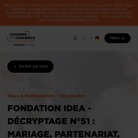
Diese Website dient ausschließlich zu Informationszwecken. Über diese
Website werden Sie weder zur Zahlung von Beiträgen noch zur
Durchführung anderer Finanztransaktionen aufgefordert. Überprüfen
Sie immer die URL, bevor Sie Ihre Daten eingeben, und wenden Sie
sich im Zweifelsfall direkt an uns.
Menü
Zurück zur Liste
News & Publikationen
Neuigkeiten
FONDATION IDEA -
DÉCRYPTAGE N°51 :
MARIAGE, PARTENARIAT,