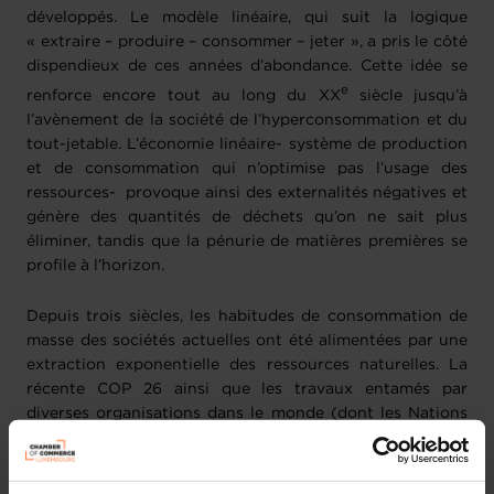
développés. Le modèle linéaire, qui suit la logique
« extraire – produire – consommer – jeter », a pris le côté
dispendieux de ces années d’abondance. Cette idée se
e
renforce encore tout au long du XX
siècle jusqu’à
l’avènement de la société de l’hyperconsommation et du
tout-jetable. L’économie linéaire- système de production
et de consommation qui n’optimise pas l’usage des
ressources- provoque ainsi des externalités négatives et
génère des quantités de déchets qu’on ne sait plus
éliminer, tandis que la pénurie de matières premières se
profile à l’horizon.
Depuis trois siècles, les habitudes de consommation de
masse des sociétés actuelles ont été alimentées par une
extraction exponentielle des ressources naturelles. La
récente COP 26 ainsi que les travaux entamés par
diverses organisations dans le monde (dont les Nations
unies pour l’environnement - PNUE) montrent que ce
rythme ne sera bientôt plus soutenable : l’Humanité
consomme plus de ressources naturelles que la Terre ne