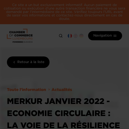
Ce site a un but exclusivement informatif. Aucun paiement de
cotisation ou exécution d'une autre transaction financière ne vous sera
demandé par l'intermédiaire de ce site. Vérifiez toujours l'URL avant
de saisir vos informations et contactez-nous directement en cas de
doute.
Navigation
Retour à la liste
Toute l'information
Actualités
MERKUR JANVIER 2022 -
ECONOMIE CIRCULAIRE :
LA VOIE DE LA RÉSILIENCE