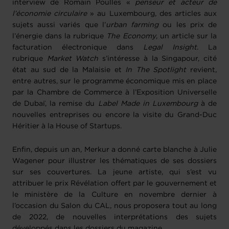
interview de Romain Poulles «
penseur et acteur de
l’économie circulaire
» au Luxembourg, des articles aux
sujets aussi variés que l’
urban farming
ou les prix de
l’énergie dans la rubrique
The Economy
, un article sur la
facturation électronique dans
Legal Insight
. La
rubrique
Market Watch
s’intéresse à la Singapour, cité
état au sud de la Malaisie et
In The Spotlight
revient,
entre autres, sur le programme économique mis en place
par la Chambre de Commerce à l’Exposition Universelle
de Dubaï, la remise du
Label Made in Luxembourg
à de
nouvelles entreprises ou encore la visite du Grand-Duc
Héritier à la House of Startups.
Enfin, depuis un an, Merkur a donné carte blanche à Julie
Wagener pour illustrer les thématiques de ses dossiers
sur ses couvertures. La jeune artiste, qui s’est vu
attribuer le prix Révélation offert par le gouvernement et
le ministère de la Culture en novembre dernier à
l’occasion du Salon du CAL, nous proposera tout au long
de 2022, de nouvelles interprétations des sujets
développés dans les dossiers du magazine.