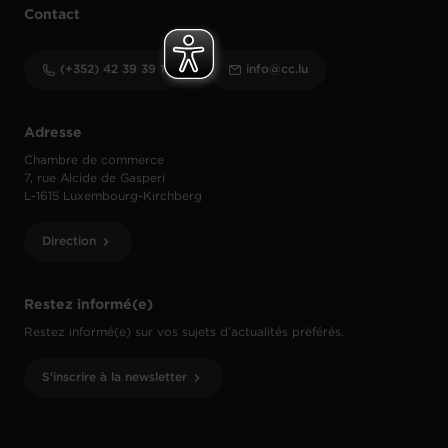
Contact
(+352) 42 39 39 1
info@cc.lu
Adresse
Chambre de commerce
7, rue Alcide de Gasperi
L-1615 Luxembourg-Kirchberg
Direction
Restez informé(e)
Restez informé(e) sur vos sujets d’actualités préférés.
S'inscrire à la newsletter