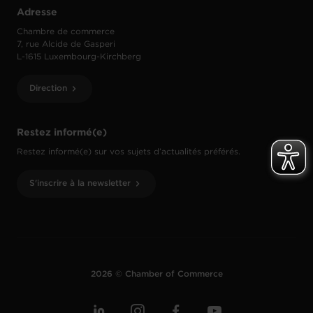
Adresse
Chambre de commerce
7, rue Alcide de Gasperi
L-1615 Luxembourg-Kirchberg
Direction
Restez informé(e)
Restez informé(e) sur vos sujets d’actualités préférés.
S'inscrire à la newsletter
2026 © Chamber of Commerce