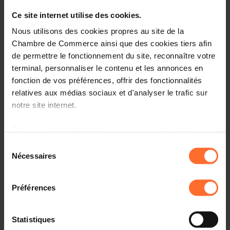
Ce site internet utilise des cookies.
Nous utilisons des cookies propres au site de la
Chambre de Commerce ainsi que des cookies tiers afin
de permettre le fonctionnement du site, reconnaître votre
terminal, personnaliser le contenu et les annonces en
fonction de vos préférences, offrir des fonctionnalités
relatives aux médias sociaux et d'analyser le trafic sur
notre site internet.
Grâce au présent bandeau, vous pouvez accepter,
refuser ou configurer les cookies selon vos préférences,
Sélection
à l’exception des cookies strictement nécessaires au
Nécessaires
du
Avec un taux d’inflation annuel évalué à 4,1% en
fonctionnement du site. Une description des différents
consentement
décembre 2021 et à 3,6% en janvier 2022 par le STATEC,
cookies est accessible sous l’onglet « Détails » ci-
la hausse des prix garde un taux soutenu, menaçant la
Préférences
dessus.
consolidation de l’économie du Luxembourg et pesant
sur les coûts à la charge des entreprises. L’effet sur leur
Il est précisé que la navigation sur le site et certaines
Statistiques
compétitivité est indéniable, ces dernières voyant leurs
fonctionnalités (ex : lecture de vidéos, partage sur les