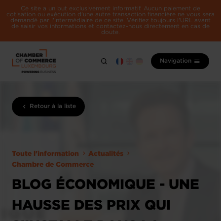
Ce site a un but exclusivement informatif. Aucun paiement de
cotisation ou exécution d'une autre transaction financière ne vous sera
demandé par l'intermédiaire de ce site. Vérifiez toujours l'URL avant
de saisir vos informations et contactez-nous directement en cas de
doute.
Navigation
Retour à la liste
Toute l'information
Actualités
Chambre de Commerce
BLOG ÉCONOMIQUE - UNE
HAUSSE DES PRIX QUI