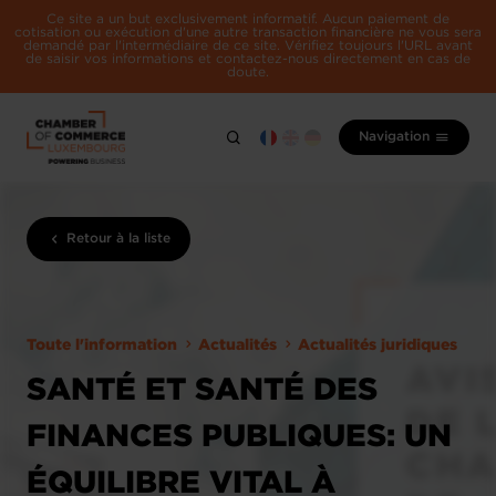
Ce site a un but exclusivement informatif. Aucun paiement de
cotisation ou exécution d'une autre transaction financière ne vous sera
demandé par l'intermédiaire de ce site. Vérifiez toujours l'URL avant
de saisir vos informations et contactez-nous directement en cas de
doute.
Navigation
Retour à la liste
Toute l'information
Actualités
Actualités juridiques
SANTÉ ET SANTÉ DES
FINANCES PUBLIQUES: UN
ÉQUILIBRE VITAL À