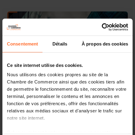
Consentement
Détails
À propos des cookies
Ce site internet utilise des cookies.
Nous utilisons des cookies propres au site de la
Chambre de Commerce ainsi que des cookies tiers afin
La Chambre de Commerce a rendu son avis concernant
de permettre le fonctionnement du site, reconnaître votre
le projet de loi n°7943
visant à modifier la loi modifiée du
terminal, personnaliser le contenu et les annonces en
17 juillet 2020 sur les mesures de lutte contre la
fonction de vos préférences, offrir des fonctionnalités
pandémie Covid-19 et amendements gouvernementaux.
relatives aux médias sociaux et d'analyser le trafic sur
(5977MEM)
notre site internet.
Compte tenu de l’urgence, la Chambre de Commerce se
Grâce au présent bandeau, vous pouvez accepter,