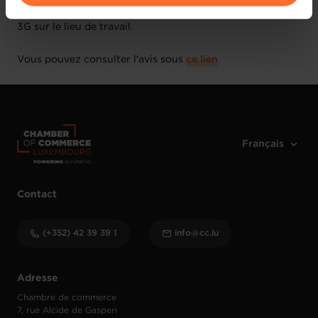
applicables à la formation professionnelle sur le régime
vos données personnelles, vous pouvez consulter notre
3G sur le lieu de travail.
Charte d’usage des cookies
et notre
Politique de
protection des données personnelles
.
Vous pouvez consulter l'avis sous
ce lien
Contact
(+352) 42 39 39 1
info@cc.lu
Adresse
Chambre de commerce
7, rue Alcide de Gasperi