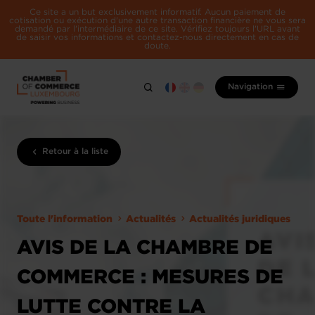
Ce site a un but exclusivement informatif. Aucun paiement de
cotisation ou exécution d'une autre transaction financière ne vous sera
demandé par l'intermédiaire de ce site. Vérifiez toujours l'URL avant
de saisir vos informations et contactez-nous directement en cas de
doute.
Navigation
Retour à la liste
Toute l'information
Actualités
Actualités juridiques
AVIS DE LA CHAMBRE DE
COMMERCE : MESURES DE
LUTTE CONTRE LA