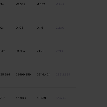
634
-0.682
-1.639
-1.947
021
0.108
0.116
2.200
.942
-0.037
2.138
2.218
725.284
23499.359
26116.424
28912.654
.792
43.988
48.591
53.686