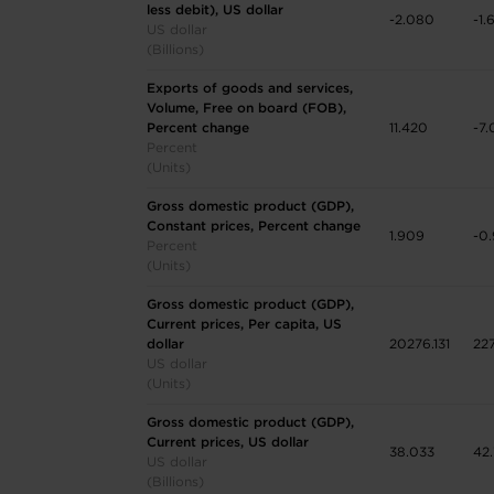
less debit), US dollar
-2.080
-1.
US dollar
(Billions)
Exports of goods and services,
Volume, Free on board (FOB),
Percent change
11.420
-7.
Percent
(Units)
Gross domestic product (GDP),
Constant prices, Percent change
1.909
-0
Percent
(Units)
Gross domestic product (GDP),
Current prices, Per capita, US
dollar
20276.131
22
US dollar
(Units)
Gross domestic product (GDP),
Current prices, US dollar
38.033
42
US dollar
(Billions)