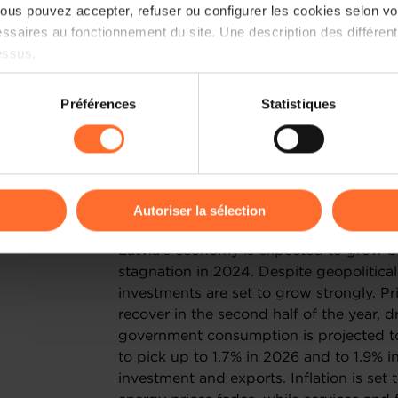
us pouvez accepter, refuser ou configurer les cookies selon vos
ssaires au fonctionnement du site. Une description des différen
essus.
on sur le site et certaines fonctionnalités (ex : lecture de vidéos,
Préférences
Statistiques
rences de lecture vidéo, personnalisation de l’affichage du site
kies ou des cookies non nécessaires.
odifier ou retirer votre consentement à tout moment en cliquant su
Indicateurs macroéc
Autoriser la sélection
ions sur la manière dont nous utilisons lescookies et sommes 
Latvia’s economy is expected to grow b
onsulter notre
Charte d’usage des cookies
et notre
Politique 
stagnation in 2024. Despite geopolitical
investments are set to grow strongly. P
recover in the second half of the year,
government consumption is projected to
to pick up to 1.7% in 2026 and to 1.9% 
investment and exports. Inflation is set