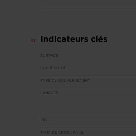
Indicateurs clés
SURFACE
POPULATION
TYPE DE GOUVERNEMENT
LANGUES
PIB
TAUX DE CROISSANCE