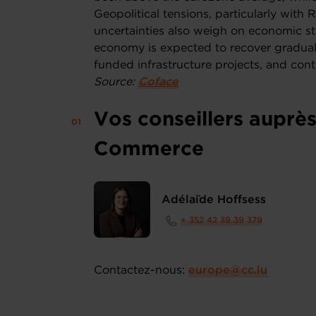
Geopolitical tensions, particularly with 
uncertainties also weigh on economic sta
economy is expected to recover graduall
funded infrastructure projects, and con
Source:
Coface
Vos conseillers auprè
Commerce
Adélaïde Hoffsess
+ 352 42 39 39 379
Contactez-nous:
europe@cc.lu