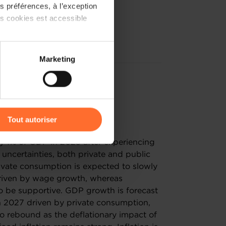
 préférences, à l’exception
ts cookies est accessible
 partage sur les réseaux
Marketing
) peuvent être affectées en
r l’icône flottante en bas à
onomiques
Tout autoriser
amenés à traiter vos données
y 1% of GDP in 2025 after experiencing
de protection des données
 uncertainties, both private and public
rivate consumption is expected to slowly
 driven by wage growth, whereas
 be supportive. GDP growth is forecast
in 2027 driven by private consumption,
 to rebound as the deflationary impact of