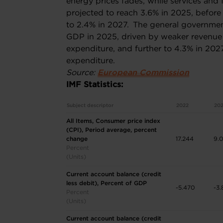
energy prices fades, while services and f
projected to reach 3.6% in 2025, before
to 2.4% in 2027. The general government 
GDP in 2025, driven by weaker revenue
expenditure, and further to 4.3% in 202
expenditure.
Source:
European Commission
IMF Statistics:
Subject descriptor
2022
20
All Items, Consumer price index
(CPI), Period average, percent
change
17.244
9.
Percent
(Units)
Current account balance (credit
less debit), Percent of GDP
-5.470
-3.
Percent
(Units)
Current account balance (credit