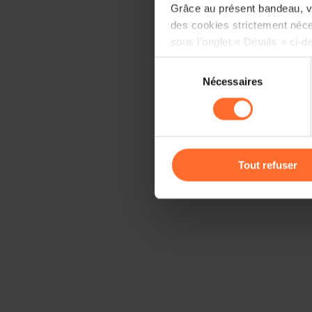
Grâce au présent bandeau, vo
des cookies strictement néce
sous l’onglet « Détails » ci-d
Sélection
Il est précisé que la navigati
Nécessaires
du
sociaux, sauvegarde des préfé
consentement
cas de refus de tous les coo
Vous avez la possibilité de m
gauche de chaque page.
Tout refuser
Pour de plus amples informat
personnelles, vous pouvez c
personnelles
.