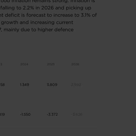
ood inflation remains strong. Inflation is
 falling to 2.2% in 2026 and picking up
deficit is forecast to increase to 3.1% of
 growth and increasing current
7, mainly due to higher defence
23
2024
2025
2026
058
1.349
3.809
2.992
819
-1.550
-3.372
-3.626