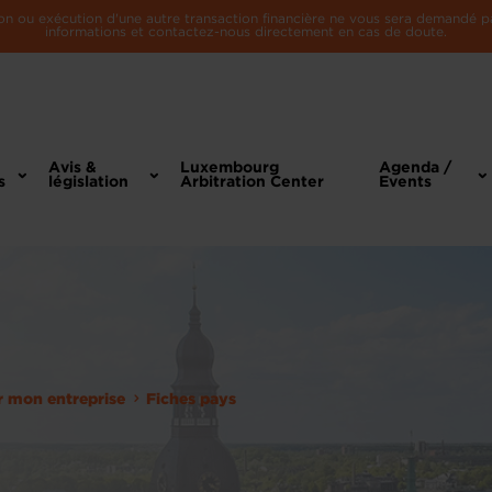
n ou exécution d'une autre transaction financière ne vous sera demandé par 
informations et contactez-nous directement en cas de doute.
Avis &
Luxembourg
Agenda /
s
législation
Arbitration Center
Events
er mon entreprise
Fiches pays