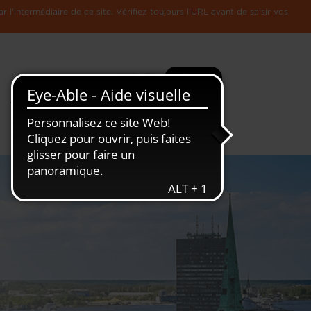
l'intermédiaire de ce site. Vérifiez toujours l'URL avant de saisir vos
Recherche
Plus
Toute
L'Economie
l'information
Luxembourgeoise