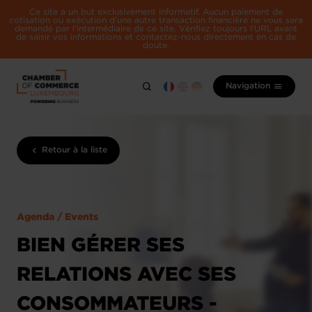
Ce site a un but exclusivement informatif. Aucun paiement de
cotisation ou exécution d'une autre transaction financière ne vous sera
demandé par l'intermédiaire de ce site. Vérifiez toujours l'URL avant
de saisir vos informations et contactez-nous directement en cas de
doute.
Navigation
Retour à la liste
Agenda / Events
BIEN GÉRER SES
RELATIONS AVEC SES
CONSOMMATEURS -