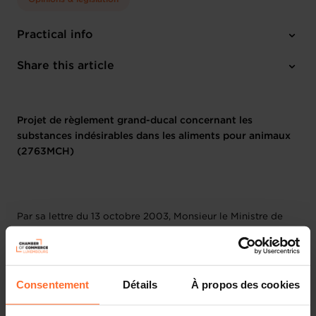
Practical info
1 project text
Share this article
Projet de règlement grand-ducal concernant les
substances indésirables dans les aliments pour animaux
(2763MCH)
Par sa lettre du 13 octobre 2003, Monsieur le Ministre de
l’Agriculture, de la Viticulture et du Développement Rural a
bien voulu saisir la Chambre de Commerce pour avis du
projet de règlement grand-ducal sous rubrique.
Consentement
Détails
À propos des cookies