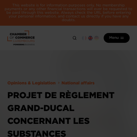
This website is for information purposes only. No membership
payments or any other financial transactions will ever be requested to
be paid through this website. Always check the URL before entering
your personal information, and contact us directly if you have any
doubts.
Menu
Opinions & Legislation
National affairs
PROJET DE RÈGLEMENT
GRAND-DUCAL
CONCERNANT LES
SUBSTANCES