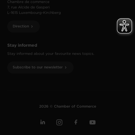
Chambre de commerce
7, rue Alcide de Gasperi
L-1615 Luxembourg-Kirchberg
Direction
Stay informed
Stay informed about your favourite news topics.
Subscribe to our newsletter
2026 © Chamber of Commerce