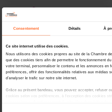
09.2017
The Simplified S.à.r.l. in short
EN , FR , DE
Consentement
Détails
À pr
Ce site internet utilise des cookies.
Nous utilisons des cookies propres au site de la Chambre 
10.2011
que des cookies tiers afin de permettre le fonctionnement du 
votre terminal, personnaliser le contenu et les annonces en 
Actualité & Tendances n°11 : Les
préférences, offrir des fonctionnalités relatives aux médias s
exportations du Luxembourg par
destination: tendances et
d'analyser le trafic sur notre site internet.
opportunités
Grâce au présent bandeau, vous pouvez accepter, refuser ou
cookies selon vos préférences, à l’exception des cookies st
nécessaires au fonctionnement du site. Une description des 
est accessible sous l’onglet « Détails » ci-dessus.
Sélection