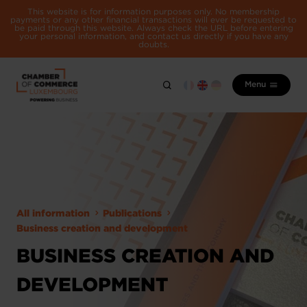
This website is for information purposes only. No membership
payments or any other financial transactions will ever be requested to
be paid through this website. Always check the URL before entering
your personal information, and contact us directly if you have any
doubts.
Menu
All information
Publications
Business creation and development
BUSINESS CREATION AND
DEVELOPMENT