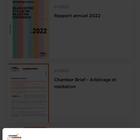
07.2023
Rapport annuel 2022
07.2022
Chamber Brief - Arbitrage et
médiation
06.2022