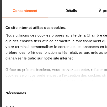
Rapport annuel 2021
Consentement
Détails
À pr
Ce site internet utilise des cookies.
Nous utilisons des cookies propres au site de la Chambre 
que des cookies tiers afin de permettre le fonctionnement du 
08.2021
votre terminal, personnaliser le contenu et les annonces en 
préférences, offrir des fonctionnalités relatives aux médias s
CC2025 - Chamber of Commerce
Strategy for 2025
d'analyser le trafic sur notre site internet.
EN , FR
Grâce au présent bandeau, vous pouvez accepter, refuser ou
cookies selon vos préférences, à l’exception des cookies st
nécessaires au fonctionnement du site. Une description des 
est accessible sous l’onglet « Détails » ci-dessus.
Sélection
07.2021
Nécessaires
du
Il est précisé que la navigation sur le site et certaines fonctio
Chamber Brief - Soutenir la
consentement
progression de l'économie
lecture de vidéos, partage sur les réseaux sociaux, sauvega