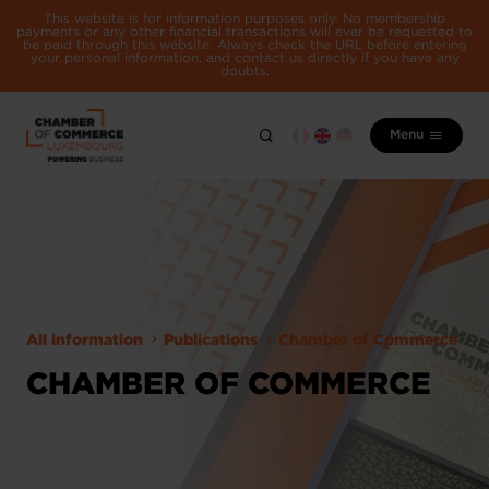
This website is for information purposes only. No membership
payments or any other financial transactions will ever be requested to
be paid through this website. Always check the URL before entering
your personal information, and contact us directly if you have any
doubts.
Menu
All information
Publications
Chamber of Commerce
CHAMBER OF COMMERCE