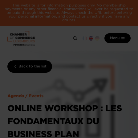
This website is for information purposes only. No membership
payments or any other financial transactions will ever be requested to
be paid through this website. Always check the URL before entering
your personal information, and contact us directly if you have any
doubts.
Menu
Back to the list
Agenda / Events
ONLINE WORKSHOP : LES
FONDAMENTAUX DU
BUSINESS PLAN