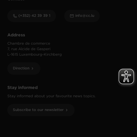
(+352) 42 39 39 1
info@cc.lu
Address
Chambre de commerce
7, rue Alcide de Gasperi
L-1615 Luxembourg-Kirchberg
Direction
Stay informed
Stay informed about your favourite news topics.
Subscribe to our newsletter