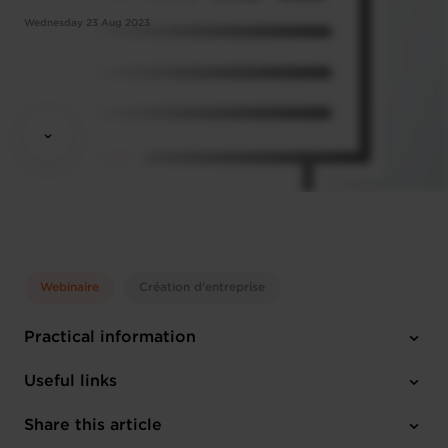
Wednesday 23 Aug 2023
Webinaire
Création d'entreprise
Practical information
Wednesday 23 Aug 2023
Useful links
14:30 - 16:00
Online Workshop
Share this article
Register here
French