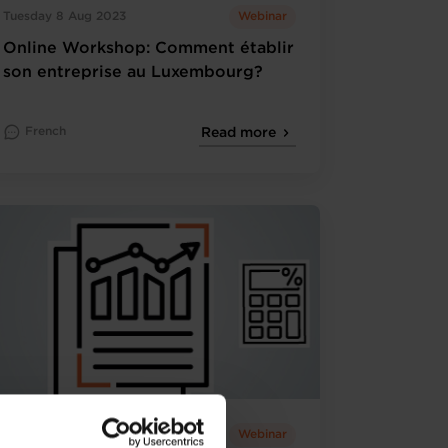
Tuesday 8 Aug 2023
Webinar
Online Workshop: Comment établir
son entreprise au Luxembourg?
French
Read more
Wednesday 9 Aug 2023
Webinar