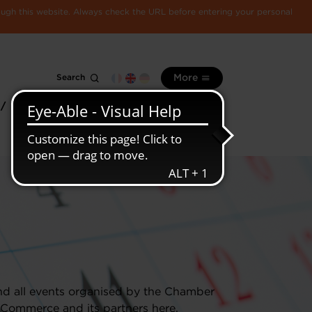
rough this website. Always check the URL before entering your personal
Search
More
 /
All
Luxembourg
information
economy
nd all events organised by the Chamber
 Commerce and its partners here.