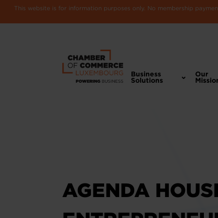
This website is for information purposes only. No membership payments
Business
Our
Solutions
Missio
AGENDA HOUS