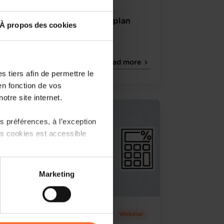
Online Workshop : Les
fondamentaux du business plan
À propos des cookies
French
Online
Read more
Workshop
 tiers afin de permettre le
en fonction de vos
otre site internet.
 préférences, à l’exception
ts cookies est accessible
 partage sur les réseaux
Marketing
) peuvent être affectées en
Wednesday 23 Aug 2023
Webinar
r l’icône flottante en bas à