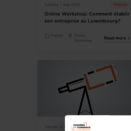
Tuesday 1 Aug 2023
Webinar
Online Workshop: Comment établir
son entreprise au Luxembourg?
French
Online
Read more
Workshop
Tuesday 8 Aug 2023
Webinar