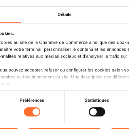
Online Workshop : Tester et
modéliser rapidement son idée
Détails
d’entreprise
cookies.
French
Online
Read more
Workshop
ropres au site de la Chambre de Commerce ainsi que des cookies
naître votre terminal, personnaliser le contenu et les annonces 
onnalités relatives aux médias sociaux et d'analyser le trafic sur n
us pouvez accepter, refuser ou configurer les cookies selon vos
ssaires au fonctionnement du site. Une description des différen
essus.
on sur le site et certaines fonctionnalités (ex : lecture de vidéos,
Préférences
Statistiques
rences de lecture vidéo, personnalisation de l’affichage du site
kies ou des cookies non nécessaires.
Tuesday 22 Aug 2023
Webinar
odifier ou retirer votre consentement à tout moment en cliquant su