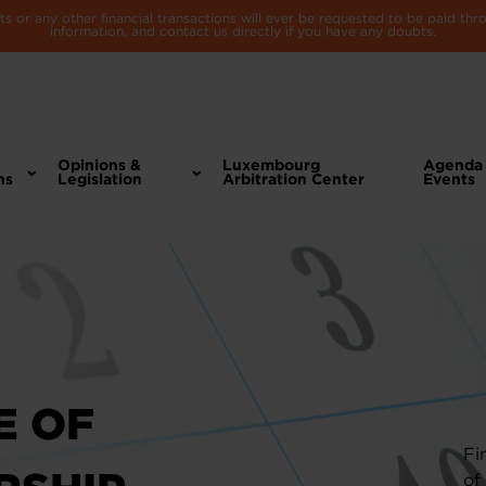
 or any other financial transactions will ever be requested to be paid th
information, and contact us directly if you have any doubts.
Opinions &
Luxembourg
Agenda
ns
Legislation
Arbitration Center
Events
E OF
Fi
of