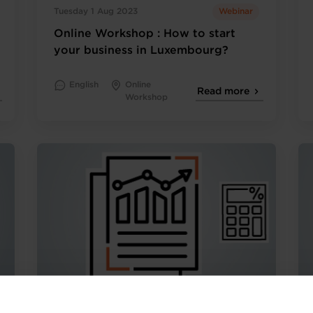
Tuesday 1 Aug 2023
Webinar
Online Workshop : How to start
your business in Luxembourg?
English
Online
Read more
Workshop
Wednesday 9 Aug 2023
Webinar