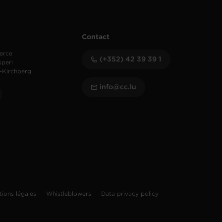
Contact
erce
(+352) 42 39 39 1
speri
-Kirchberg
info@cc.lu
tions légales
Whistleblowers
Data privacy policy