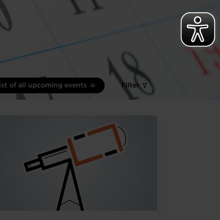
ist of all upcoming events
Filter