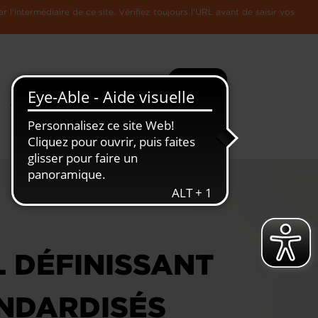
l'intermédiaire de ce site. Vérifiez toujours l'URL avant de saisir vos
Recherche
Plus
Toute
L'Economie
l'information
Luxembourgeoise
L DÉFINISSANT
NDARDISÉS