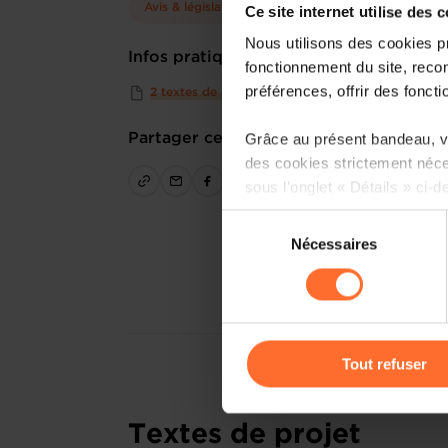
Avis & législation
Ce site internet utilise des 
Nous utilisons des cookies p
Infos pratiques
fonctionnement du site, recon
préférences, offrir des foncti
2 textes de projet
Grâce au présent bandeau, vo
Partager cet article
des cookies strictement néce
sous l’onglet « Détails » ci-d
Sélection
Il est précisé que la navigati
Nécessaires
du
sociaux, sauvegarde des préfé
consentement
cas de refus de tous les coo
Vous avez la possibilité de m
gauche de chaque page.
Tout refuser
Pour de plus amples informat
personnelles, vous pouvez c
Textes de projet