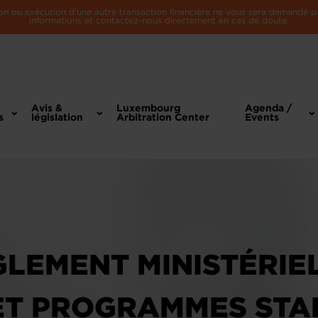
n ou exécution d'une autre transaction financière ne vous sera demandé par 
informations et contactez-nous directement en cas de doute.
Avis &
Luxembourg
Agenda /
s
législation
Arbitration Center
Events
GLEMENT MINISTÉRIE
ET PROGRAMMES STA