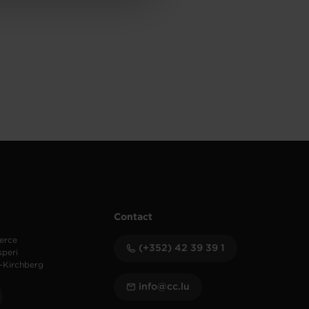
Contact
erce
(+352) 42 39 39 1
speri
-Kirchberg
info@cc.lu