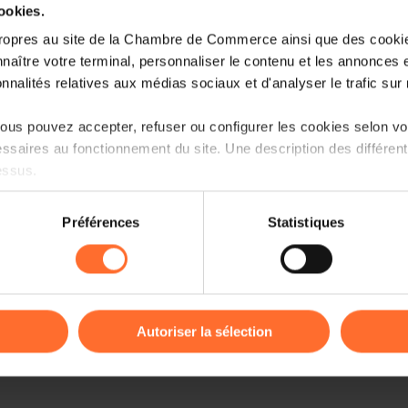
cookies.
ropres au site de la Chambre de Commerce ainsi que des cookies
naître votre terminal, personnaliser le contenu et les annonces 
onnalités relatives aux médias sociaux et d'analyser le trafic sur n
us pouvez accepter, refuser ou configurer les cookies selon vos
ssaires au fonctionnement du site. Une description des différen
essus.
on sur le site et certaines fonctionnalités (ex : lecture de vidéos,
Préférences
Statistiques
rences de lecture vidéo, personnalisation de l’affichage du site
kies ou des cookies non nécessaires.
odifier ou retirer votre consentement à tout moment en cliquant su
Autoriser la sélection
ions sur la manière dont nous utilisons lescookies et sommes 
onsulter notre
Charte d’usage des cookies
et notre
Politique 