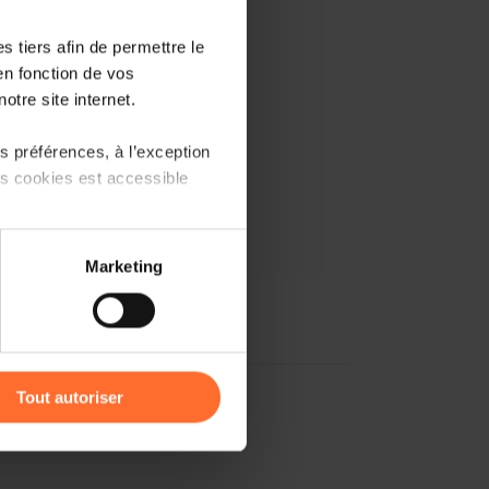
 tiers afin de permettre le
en fonction de vos
otre site internet.
 préférences, à l’exception
ts cookies est accessible
 partage sur les réseaux
Marketing
) peuvent être affectées en
r l’icône flottante en bas à
Tout autoriser
amenés à traiter vos données
de protection des données