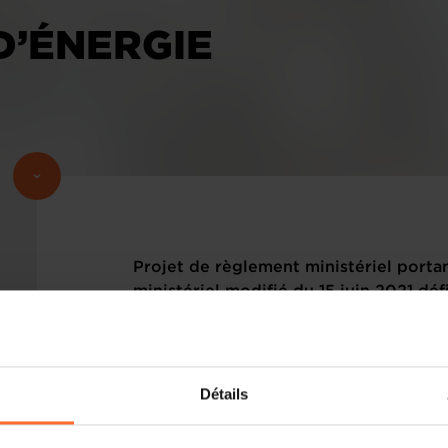
D’ÉNERGIE
Projet de règlement ministériel porta
ministériel modifié du 15 juin 2021 d
standardisés d’économies d’énergie. 
Veuillez trouver ci-dessous le(s) texte(s
sous rubrique.
Détails