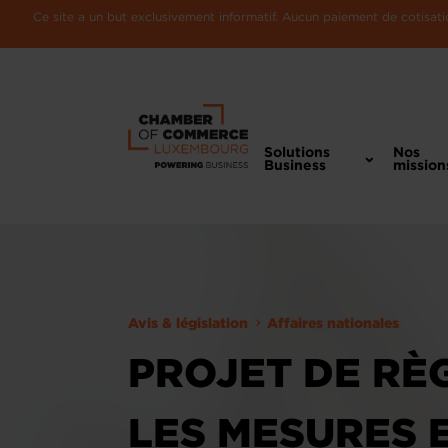
Ce site a un but exclusivement informatif. Aucun paiement de cotisatio
Solutions
Nos
Business
mission
Avis & législation
Affaires nationales
PROJET DE RÈ
LES MESURES 