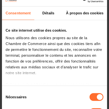
Infos pratiques
Consentement
Détails
À propos des cookies
3 textes de projet
Partager cet article
Ce site internet utilise des cookies.
Nous utilisons des cookies propres au site de la
Projet de règlement grand-ducal modifiant le règlement
Chambre de Commerce ainsi que des cookies tiers afin
grand-ducal du 31 mars 2008 déclarant zone protégée
de permettre le fonctionnement du site, reconnaître votre
d’intérêt national sous forme de réserve naturelle la zone
terminal, personnaliser le contenu et les annonces en
humide « Conzefenn » sur le territoire des communes de
fonction de vos préférences, offrir des fonctionnalités
Troisvierges et de Weiswampach.
relatives aux médias sociaux et d'analyser le trafic sur
Projet de règlement grand-ducal déclarant zone
notre site internet.
protégée d’intérêt national sous forme de réserve
naturelle et de corridor écologique, la zone « Faascht /
Grâce au présent bandeau, vous pouvez accepter,
Buchholzerbësch / Dräi Brécken » sise sur les territoires
refuser ou configurer les cookies selon vos préférences,
des communes de Steinfort et de Garnich. (6863VKA)
Sélection
à l’exception des cookies strictement nécessaires au
Nécessaires
du
Veuillez trouver ci-dessous le(s) texte(s) relatif(s) au(x)
fonctionnement du site. Une description des différents
consentement
projet(s) mentionné(s) sous rubrique.
cookies est accessible sous l’onglet « Détails » ci-