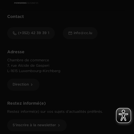
Contact
(+352) 42 39 39 1
info@cc.lu
Adresse
Chambre de commerce
7, rue Alcide de Gasperi
L-1615 Luxembourg-Kirchberg
Direction
Restez informé(e)
Restez informé(e) sur vos sujets d’actualités préférés.
S'inscrire à la newsletter