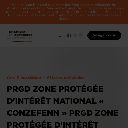
Ce site a un but exclusivement informatif. Aucun paiement de
cotisation ou exécution d'une autre transaction financière ne vous sera
demandé par l'intermédiaire de ce site. Vérifiez toujours l'URL avant
de saisir vos informations et contactez-nous directement en cas de
doute.
Navigation
Avis & législation
Affaires nationales
PRGD ZONE PROTÉGÉE
D'INTÉRÊT NATIONAL «
CONZEFENN » PRGD ZONE
PROTÉGÉE D'INTÉRÊT