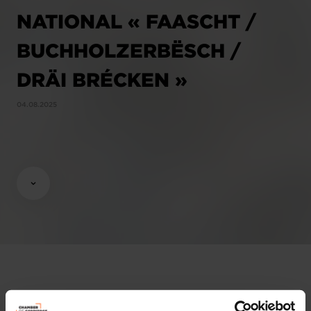
NATIONAL « FAASCHT /
BUCHHOLZERBËSCH /
DRÄI BRÉCKEN »
04.08.2025
Avis & législation