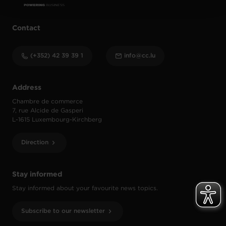
Contact
(+352) 42 39 39 1
info@cc.lu
Address
Chambre de commerce
7, rue Alcide de Gasperi
L-1615 Luxembourg-Kirchberg
Direction
Stay informed
Stay informed about your favourite news topics.
Subscribe to our newsletter