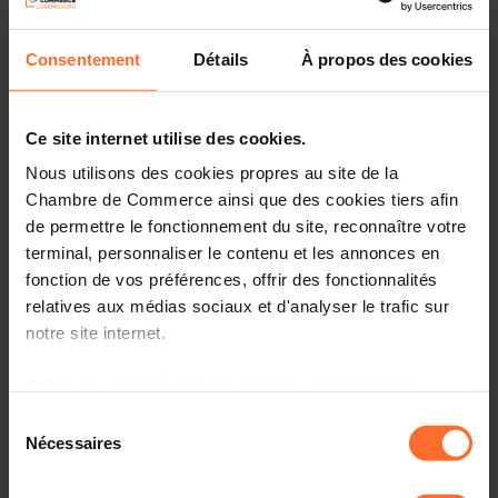
Practical info
Consentement
Détails
À propos des cookies
3 project texts
Share this article
Ce site internet utilise des cookies.
Nous utilisons des cookies propres au site de la
Projet de règlement grand-ducal modifiant le règlement
Chambre de Commerce ainsi que des cookies tiers afin
grand-ducal du 31 mars 2008 déclarant zone protégée
de permettre le fonctionnement du site, reconnaître votre
d’intérêt national sous forme de réserve naturelle la zone
terminal, personnaliser le contenu et les annonces en
humide « Conzefenn » sur le territoire des communes de
fonction de vos préférences, offrir des fonctionnalités
Troisvierges et de Weiswampach.
relatives aux médias sociaux et d'analyser le trafic sur
Projet de règlement grand-ducal déclarant zone
notre site internet.
protégée d’intérêt national sous forme de réserve
naturelle et de corridor écologique, la zone « Faascht /
Grâce au présent bandeau, vous pouvez accepter,
Buchholzerbësch / Dräi Brécken » sise sur les territoires
refuser ou configurer les cookies selon vos préférences,
des communes de Steinfort et de Garnich. (6863VKA)
Sélection
à l’exception des cookies strictement nécessaires au
Nécessaires
du
Veuillez trouver ci-dessous le(s) texte(s) relatif(s) au(x)
fonctionnement du site. Une description des différents
consentement
projet(s) mentionné(s) sous rubrique.
cookies est accessible sous l’onglet « Détails » ci-