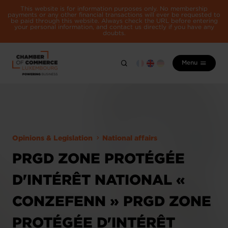
This website is for information purposes only. No membership
payments or any other financial transactions will ever be requested to
be paid through this website. Always check the URL before entering
your personal information, and contact us directly if you have any
doubts.
Menu
Opinions & Legislation
National affairs
PRGD ZONE PROTÉGÉE
D'INTÉRÊT NATIONAL «
CONZEFENN » PRGD ZONE
PROTÉGÉE D'INTÉRÊT