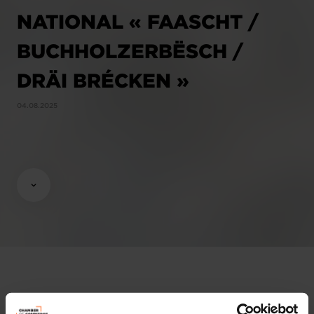
NATIONAL « FAASCHT /
BUCHHOLZERBËSCH /
DRÄI BRÉCKEN »
04.08.2025
Opinions & legislation