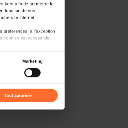
 tiers afin de permettre le
en fonction de vos
otre site internet.
 préférences, à l’exception
ts cookies est accessible
 partage sur les réseaux
Marketing
) peuvent être affectées en
r l’icône flottante en bas à
Tout autoriser
amenés à traiter vos données
de protection des données