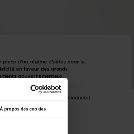
n place d’un régime d’aides pour la
tricité en faveur des grands
dements gouvernementaux.
) relatif(s) au(x) projet(s) mentionné(s)
À propos des cookies