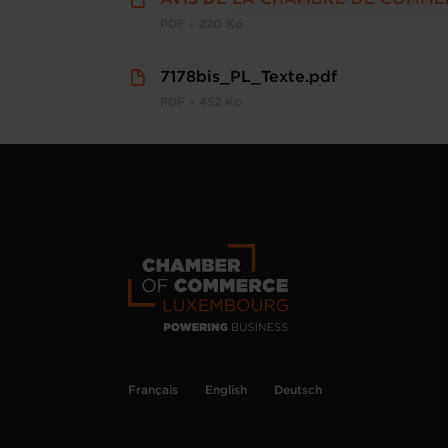
PDF • 220 Ko
7178bis_PL_Texte.pdf
PDF • 452 Ko
Français
English
Deutsch