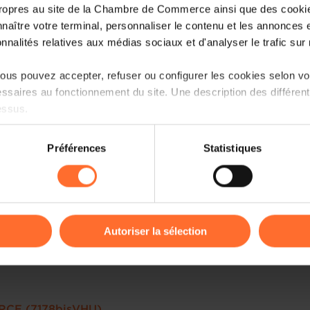
ropres au site de la Chambre de Commerce ainsi que des cookies
naître votre terminal, personnaliser le contenu et les annonces 
onnalités relatives aux médias sociaux et d'analyser le trafic sur n
us pouvez accepter, refuser ou configurer les cookies selon vos
ssaires au fonctionnement du site. Une description des différen
essus.
on sur le site et certaines fonctionnalités (ex : lecture de vidéos,
Préférences
Statistiques
rences de lecture vidéo, personnalisation de l’affichage du site
kies ou des cookies non nécessaires.
odifier ou retirer votre consentement à tout moment en cliquant su
Autoriser la sélection
ions sur la manière dont nous utilisons lescookies et sommes 
onsulter notre
Charte d’usage des cookies
et notre
Politique 
CE (7178bisVHU)