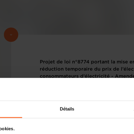
Projet de loi n°8774 portant la mise e
réduction temporaire du prix de l’élec
consommateurs d’électricité - Amen
(7178bisVHU)
Veuillez trouver ci-dessous le(s) texte(s
sous rubrique.
Détails
cookies.