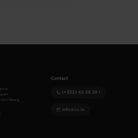
Contact
erce
(+352) 42 39 39 1
speri
-Kirchberg
info@cc.lu