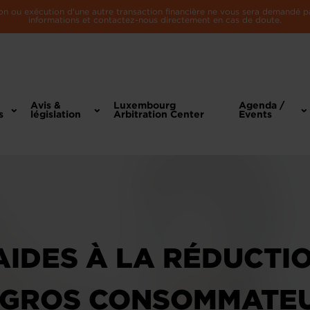
n ou exécution d'une autre transaction financière ne vous sera demandé par 
informations et contactez-nous directement en cas de doute.
Avis &
Luxembourg
Agenda /
s
législation
Arbitration Center
Events
AIDES À LA RÉDUCTIO
É GROS CONSOMMATE