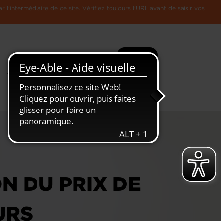
l'intermédiaire de ce site. Vérifiez toujours l'URL avant de saisir vos
Recherche
Plus
Toute
L'Economie
l'information
Luxembourgeoise
N DU PRIX DE
URS