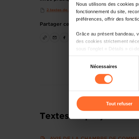
Nous utilisons des cookies p
2 textes de projet
fonctionnement du site, recon
préférences, offrir des foncti
Partager cet article
Grâce au présent bandeau, vo
des cookies strictement néce
sous l’onglet « Détails » ci-d
Sélection
Il est précisé que la navigati
Nécessaires
du
sociaux, sauvegarde des préfé
consentement
cas de refus de tous les coo
Vous avez la possibilité de m
gauche de chaque page.
Tout refuser
Textes de projet
Pour de plus amples informat
personnelles, vous pouvez c
personnelles
.
AVIS DE LA CHAMBRE DE COMMER