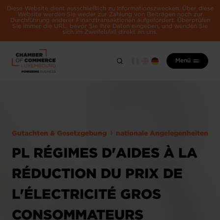
Diese Website dient ausschließlich zu Informationszwecken. Über diese
Website werden Sie weder zur Zahlung von Beiträgen noch zur
Durchführung anderer Finanztransaktionen aufgefordert. Überprüfen
Sie immer die URL, bevor Sie Ihre Daten eingeben, und wenden Sie
sich im Zweifelsfall direkt an uns.
Menü
Gutachten & Gesetzgebung
nationale Angelegenheiten
PL RÉGIMES D'AIDES À LA
RÉDUCTION DU PRIX DE
L'ÉLECTRICITÉ GROS
CONSOMMATEURS