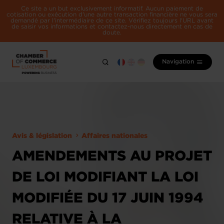
Ce site a un but exclusivement informatif. Aucun paiement de
cotisation ou exécution d'une autre transaction financière ne vous sera
demandé par l'intermédiaire de ce site. Vérifiez toujours l'URL avant
de saisir vos informations et contactez-nous directement en cas de
doute.
Navigation
Avis & législation
Affaires nationales
AMENDEMENTS AU PROJET
DE LOI MODIFIANT LA LOI
MODIFIÉE DU 17 JUIN 1994
RELATIVE À LA