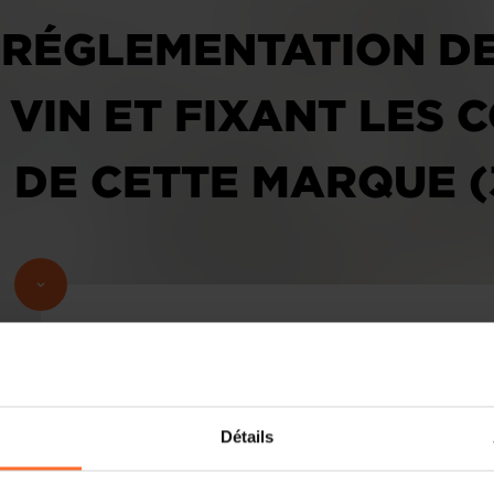
 RÉGLEMENTATION D
VIN ET FIXANT LES 
 DE CETTE MARQUE (
Projet de règlement grand-ducal modi
janvier 2001 portant réglementation d
Détails
les conditions d’attribution de cette