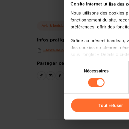
Ce site internet utilise des 
Nous utilisons des cookies p
fonctionnement du site, recon
Avis & législation
préférences, offrir des foncti
Infos pratiques
Grâce au présent bandeau, vo
des cookies strictement néce
1 texte de projet
sous l’onglet « Détails » ci-d
Partager cet article
Sélection
Il est précisé que la navigati
Nécessaires
du
sociaux, sauvegarde des préfé
consentement
cas de refus de tous les coo
Vous avez la possibilité de m
gauche de chaque page.
Tout refuser
Pour de plus amples informat
personnelles, vous pouvez c