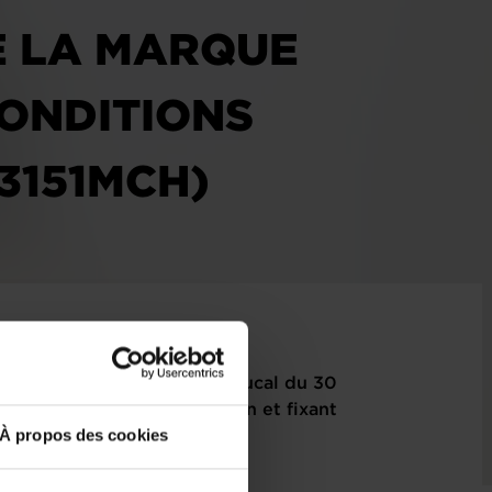
E LA MARQUE
CONDITIONS
3151MCH)
fiant le règlement grand-ducal du 30
e la marque nationale du vin et fixant
À propos des cookies
 marque (3151MCH)