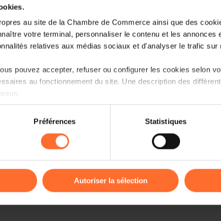
cookies.
ropres au site de la Chambre de Commerce ainsi que des cookies
naître votre terminal, personnaliser le contenu et les annonces 
onnalités relatives aux médias sociaux et d'analyser le trafic sur n
us pouvez accepter, refuser ou configurer les cookies selon vos
ssaires au fonctionnement du site. Une description des différen
essus.
on sur le site et certaines fonctionnalités (ex : lecture de vidéos,
Préférences
Statistiques
rences de lecture vidéo, personnalisation de l’affichage du site
kies ou des cookies non nécessaires.
odifier ou retirer votre consentement à tout moment en cliquant su
Autoriser la sélection
ions sur la manière dont nous utilisons lescookies et sommes 
onsulter notre
Charte d’usage des cookies
et notre
Politique 