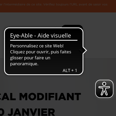
l'intermédiaire de ce site. Vérifiez toujours l'URL avant de saisir vos
Recherche
Plus
Toute
L'Economie
l'information
Luxembourgeoise
AL MODIFIANT
0 JANVIER