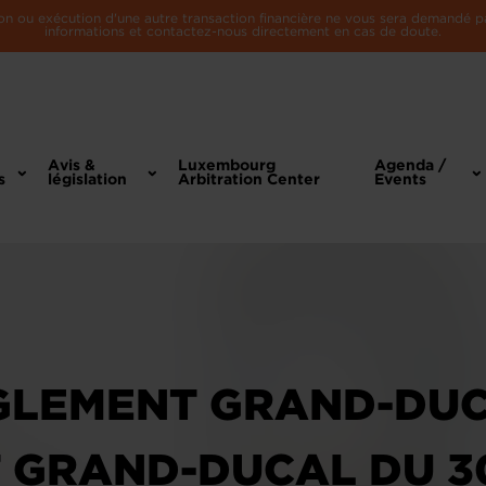
n ou exécution d'une autre transaction financière ne vous sera demandé par 
informations et contactez-nous directement en cas de doute.
Avis &
Luxembourg
Agenda /
s
législation
Arbitration Center
Events
GLEMENT GRAND-DUC
 GRAND-DUCAL DU 3