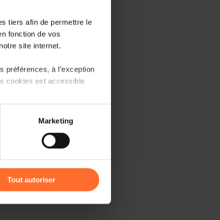
 tiers afin de permettre le
en fonction de vos
otre site internet.
 préférences, à l’exception
ts cookies est accessible
 partage sur les réseaux
Marketing
) peuvent être affectées en
r l’icône flottante en bas à
Tout autoriser
amenés à traiter vos données
de protection des données