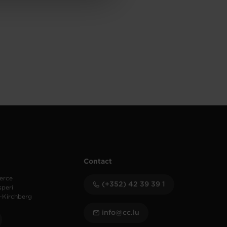
Contact
erce
(+352) 42 39 39 1
speri
-Kirchberg
info@cc.lu