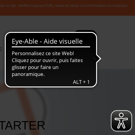
 ce site. Vérifiez toujours l'URL avant de saisir vos informations et contactez-
Plus
Recherche
Toute
L'Economie
l'information
Luxembourgeoise
STARTER