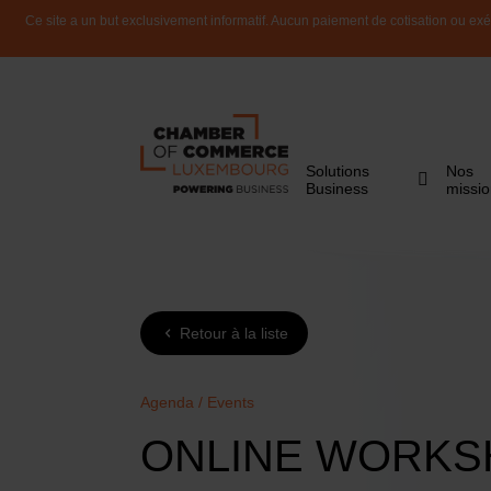
Ce site a un but exclusivement informatif. Aucun paiement de cotisation ou exéc
Solutions
Nos
Business
missi
Retour à la liste
Agenda / Events
ONLINE WORKSH