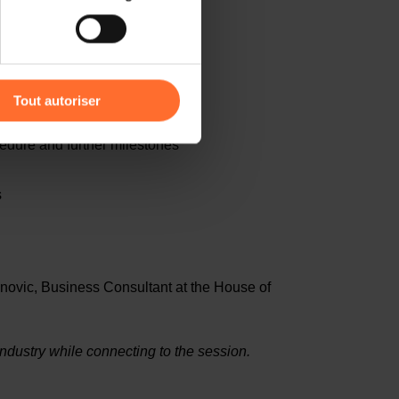
) peuvent être affectées en
r l’icône flottante en bas à
entrepreneurs in Luxembourg
Tout autoriser
derations
amenés à traiter vos données
edure and further milestones
de protection des données
s
novic, Business Consultant at the House of
ndustry while connecting to the session.