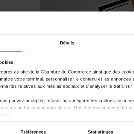
Détails
cookies.
ropres au site de la Chambre de Commerce ainsi que des cookies
naître votre terminal, personnaliser le contenu et les annonces 
You are starting a business from scratch
onnalités relatives aux médias sociaux et d'analyser le trafic sur n
Let’s get guided by the advisors of the H
of contact for entrepreneurs.
us pouvez accepter, refuser ou configurer les cookies selon vos
ssaires au fonctionnement du site. Une description des différen
How? Attend the upcoming workshop « the bu
essus.
focusing on the ecosystem, regulatory framew
on sur le site et certaines fonctionnalités (ex : lecture de vidéos,
Agenda
Préférences
Statistiques