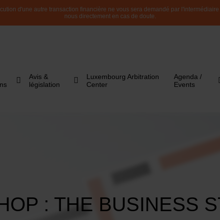
ution d'une autre transaction financière ne vous sera demandé par l'intermédiaire de
nous directement en cas de doute.
Avis &
Luxembourg Arbitration
Agenda /
ons
législation
Center
Events
OP : THE BUSINESS 