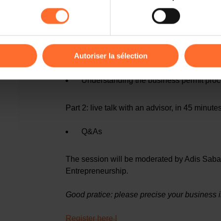
rences de lecture vidéo, personnalisation de l’affichage du site
kies ou des cookies non nécessaires.
First part: tutorial in 45 minutes
odifier ou retirer votre consentement à tout moment en cliquant su
A quick look at support structures for 
Autoriser la sélection
Key administrative, legal & fiscal consi
ions sur la manière dont nous utilisons lescookies et sommes 
Understanding the business permit proc
onsulter notre
Charte d’usage des cookies
et notre
Politique 
Part 2: live talk with an advisor, in 45 minute
Q&As
The session will be moderated by Adis Saba
Entrepreneurship.
Good pratice: please precise your business i
Register here !