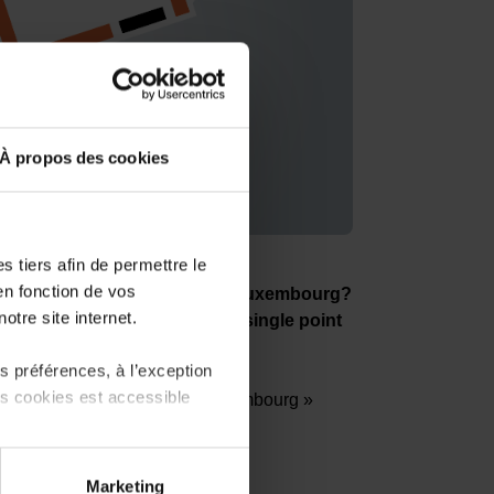
À propos des cookies
 tiers afin de permettre le
en fonction de vos
 or buying an existing one in Luxembourg?
otre site internet.
ouse of Entrepreneurship, the single point
 préférences, à l’exception
ts cookies est accessible
siness starter journey in Luxembourg »
ork and steps to follow.
 partage sur les réseaux
Marketing