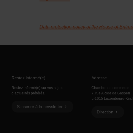
-------
Data protection policy of the House of Entre
Restez informé(e)
Adresse
Restez informé(e) sur vos sujets
Chambre de commerce
d’actualités préférés.
7, rue Alcide de Gasperi
L-1615 Luxembourg-Kirc
S'inscrire à la newsletter
Direction