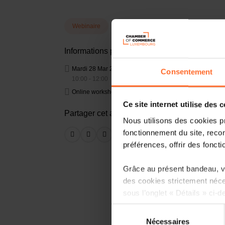
Webinaire
Création d'entreprise
Informations pratiques
Mardi 28 Mar 2023
Consentement
10:00 - 12:00
Online workshop
Ce site internet utilise des 
Partager cet article
Nous utilisons des cookies p
fonctionnement du site, recon
préférences, offrir des foncti
Grâce au présent bandeau, vo
des cookies strictement néce
sous l’onglet « Détails » ci-d
Sélection
Il est précisé que la navigati
Nécessaires
du