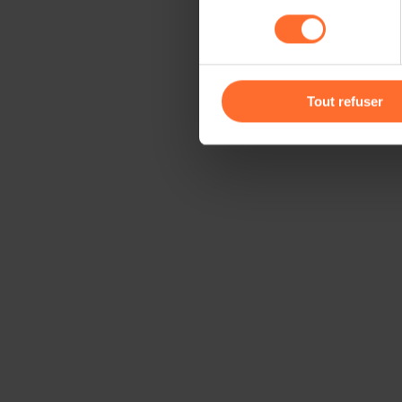
sociaux, sauvegarde des préfé
consentement
cas de refus de tous les coo
Vous avez la possibilité de m
gauche de chaque page.
Tout refuser
Pour de plus amples informat
personnelles, vous pouvez c
personnelles
.