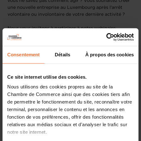
vous ne savez pas comment agir ? Vous souhaitez créer
une nouvelle entreprise au Luxembourg après l'arrêt
volontaire ou involontaire de votre dernière activité ?
Nous vous invitons à participer à notre webinaire
intitulé : "Prévention des difficultés et rebond après un
échec ", présenté par les conseillers de la House of
Entrepreneurship. Toute participation est anonyme.
Consentement
Détails
À propos des cookies
Lors de ce webinaire nous aborderons les points clés
suivants à travers un tutoriel suivi d’une discussion en
Ce site internet utilise des cookies.
direct avec un conseiller:
• Bref panorama de la prévention des difficultés au
Nous utilisons des cookies propres au site de la
Luxembourg
Chambre de Commerce ainsi que des cookies tiers afin
• Anticipation et détection des signaux faibles; outils
de permettre le fonctionnement du site, reconnaître votre
financiers de base.
terminal, personnaliser le contenu et les annonces en
• Mécanismes amiables et judiciaires pour gérer les
fonction de vos préférences, offrir des fonctionnalités
difficultés : médiation, conciliation, réorganisation
relatives aux médias sociaux et d'analyser le trafic sur
judiciaire...
notre site internet.
• Gestion de crise : outils pour rebondir, restructuration
de la dette, et rétablissement de la performance.