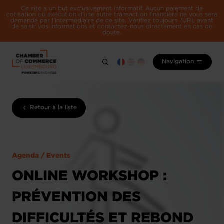
Ce site a un but exclusivement informatif. Aucun paiement de
cotisation ou exécution d'une autre transaction financière ne vous sera
demandé par l'intermédiaire de ce site. Vérifiez toujours l'URL avant
de saisir vos informations et contactez-nous directement en cas de
doute.
Navigation
Retour à la liste
Agenda / Events
ONLINE WORKSHOP :
PRÉVENTION DES
DIFFICULTÉS ET REBOND