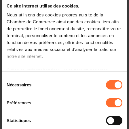
Entrepreneurship, le point de contact unique pour les
Ce site internet utilise des cookies.
entrepreneurs.
Nous utilisons des cookies propres au site de la
Comment? Participez à une prochaine session « le
Chambre de Commerce ainsi que des cookies tiers afin
parcours du créateur d’entreprise au Luxembourg», qui
de permettre le fonctionnement du site, reconnaître votre
vous informera sur l’écosystème, le cadre réglementaire
terminal, personnaliser le contenu et les annonces en
et les démarches à suivre.
fonction de vos préférences, offrir des fonctionnalités
relatives aux médias sociaux et d'analyser le trafic sur
Programme
notre site internet.
Première partie: tutoriel, en 45 minutes
Grâce au présent bandeau, vous pouvez accepter,
refuser ou configurer les cookies selon vos préférences,
Sélection
Aperçu des organismes de soutien aux
à l’exception des cookies strictement nécessaires au
Nécessaires
entrepreneurs au Luxembourg
du
fonctionnement du site. Une description des différents
consentement
Principaux aspects administratifs, légaux et fiscaux à
cookies est accessible sous l’onglet « Détails » ci-
connaître
Préférences
dessus.
Comprendre la procédure liée à l’autorisation
d’établissement et les étapes suivantes
Il est précisé que la navigation sur le site et certaines
Statistiques
fonctionnalités (ex : lecture de vidéos, partage sur les