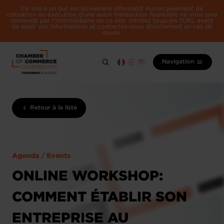
Ce site a un but exclusivement informatif. Aucun paiement de
cotisation ou exécution d'une autre transaction financière ne vous sera
demandé par l'intermédiaire de ce site. Vérifiez toujours l'URL avant
de saisir vos informations et contactez-nous directement en cas de
doute.
Navigation
Retour à la liste
Agenda / Events
ONLINE WORKSHOP:
COMMENT ÉTABLIR SON
ENTREPRISE AU