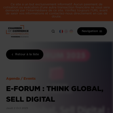
Ce site a un but exclusivement informatif. Aucun paiement de
cotisation ou exécution d'une autre transaction financière ne vous sera
demandé par l'intermédiaire de ce site. Vérifiez toujours l'URL avant
de saisir vos informations et contactez-nous directement en cas de
doute.
Navigation
Retour à la liste
Agenda / Events
E-FORUM : THINK GLOBAL,
SELL DIGITAL
Jeudi 2 Oct 2025