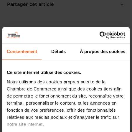
Chambre de Commerce
Partager cet article
M'inscrire
Français
Consentement
Détails
À propos des cookies
Ce site internet utilise des cookies.
Nous utilisons des cookies propres au site de la
Chambre de Commerce ainsi que des cookies tiers afin
de permettre le fonctionnement du site, reconnaître votre
terminal, personnaliser le contenu et les annonces en
fonction de vos préférences, offrir des fonctionnalités
Think Global, Sell Digital : l'e-commerce comme levier
relatives aux médias sociaux et d'analyser le trafic sur
d'expansion
notre site internet.
Rejoignez-nous pour une matinée inspirante dédiée à l’e-