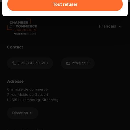
Pour de plus amples informations sur la manière dont
Tout refuser
nous utilisons lescookies et sommes amenés à traiter
vos données personnelles, vous pouvez consulter notre
Charte d’usage des cookies
et notre
Politique de
protection des données personnelles
.
Contact
(+352) 42 39 39 1
info@cc.lu
Adresse
Chambre de commerce
7, rue Alcide de Gasperi
L-1615 Luxembourg-Kirchberg
Direction