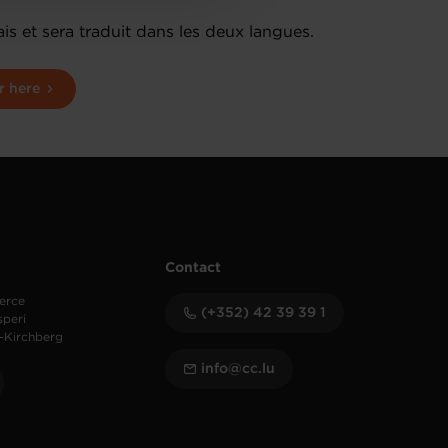
is et sera traduit dans les deux langues.
r here
Contact
erce
(+352) 42 39 39 1
speri
-Kirchberg
info@cc.lu