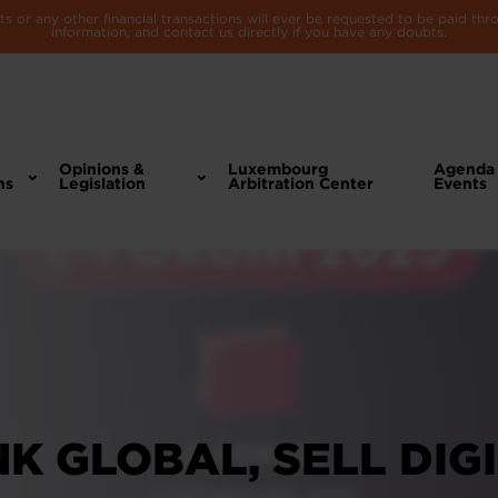
 or any other financial transactions will ever be requested to be paid th
information, and contact us directly if you have any doubts.
Opinions &
Luxembourg
Agenda
ns
Legislation
Arbitration Center
Events
NK GLOBAL, SELL DIG