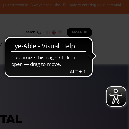
rough this website. Always check the URL before entering your personal
Search
More
 /
All
Luxembourg
information
economy
ITAL