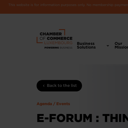
This website is for information purposes only. No membership payments
Business
Our
Solutions
Missio
Back to the list
Agenda / Events
E-FORUM : THI