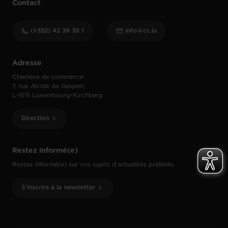
Contact
(+352) 42 39 39 1
info@cc.lu
Adresse
Chambre de commerce
7, rue Alcide de Gasperi
L-1615 Luxembourg-Kirchberg
Direction
Restez informé(e)
Restez informé(e) sur vos sujets d’actualités préférés.
S'inscrire à la newsletter