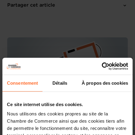
Mardi 17 Jan 2023
Partager cet article
10:00 - 12:00
Online workshop
Consentement
Détails
À propos des cookies
Ce site internet utilise des cookies.
Nous utilisons des cookies propres au site de la
You are starting a business from scratch or buying an
Chambre de Commerce ainsi que des cookies tiers afin
existing one in Luxembourg? Let’s get guided by the
de permettre le fonctionnement du site, reconnaître votre
advisors of the House of Entrepreneurship, the single
point of contact for entrepreneurs.