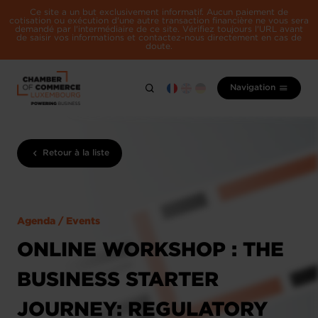
Ce site a un but exclusivement informatif. Aucun paiement de
cotisation ou exécution d'une autre transaction financière ne vous sera
demandé par l'intermédiaire de ce site. Vérifiez toujours l'URL avant
de saisir vos informations et contactez-nous directement en cas de
doute.
Navigation
Retour à la liste
Agenda / Events
ONLINE WORKSHOP : THE
BUSINESS STARTER
JOURNEY: REGULATORY