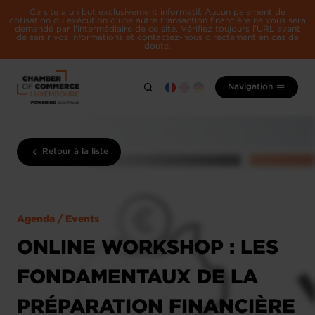
Ce site a un but exclusivement informatif. Aucun paiement de
cotisation ou exécution d'une autre transaction financière ne vous sera
demandé par l'intermédiaire de ce site. Vérifiez toujours l'URL avant
de saisir vos informations et contactez-nous directement en cas de
doute.
Navigation
Retour à la liste
Agenda / Events
ONLINE WORKSHOP : LES
FONDAMENTAUX DE LA
PRÉPARATION FINANCIÈRE