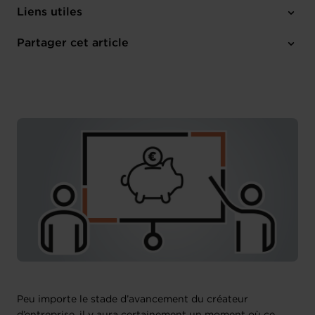
Mercredi 17 Juin 2026
Liens utiles
14:30-15:30
Online Workshop
Partager cet article
M'inscrire
Français
Peu importe le stade d’avancement du créateur