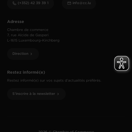
(+352) 42 39 39 1
info@cc.lu
Adresse
Chambre de commerce
7, rue Alcide de Gasperi
L-1615 Luxembourg-Kirchberg
Direction
Restez informé(e)
Restez informé(e) sur vos sujets d’actualités préférés.
S'inscrire à la newsletter