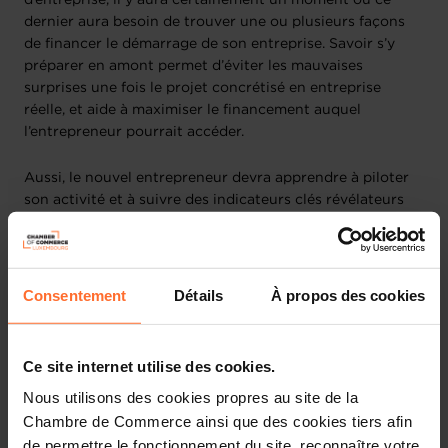
d’entreprise, il y aura certainement un moment où ce
dernier aura besoin de trouver une ou plusieurs façons
de financer le démarrage de son entreprise. Savoir s’y
préparer en amont permet d’éviter les mauvaises
surprises une fois le projet concrétisé en entreprise
réelle, et aide à maximiser le financement auquel
l’entrepreneur pourrait accéder.
Aussi, le nouvel entrepreneur devra apprendre à piloter
son activité et à suivre des indicateurs clés révélateurs
des besoins en financement, de la rentabilité de
l’entreprise et de sa santé générale.
Ce webinaire couvre donc 4 grandes questions que les
Consentement
Détails
À propos des cookies
entrepreneurs se posent au moment de prendre les rênes
d’une entreprise nouvelle :
Ce site internet utilise des cookies.
Comment définir ses besoins en financement ?
Nous utilisons des cookies propres au site de la
Comment bien se préparer à convaincre des
Chambre de Commerce ainsi que des cookies tiers afin
partenaires financiers ?
de permettre le fonctionnement du site, reconnaître votre