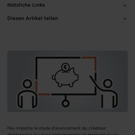
Mittwoch 17 Jun 2026
Nützliche Links
14:30-15:30
Online Workshop
Diesen Artikel teilen
Anmelden
Französisch
Peu importe le stade d’avancement du créateur