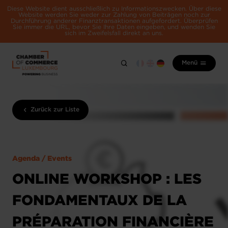
Diese Website dient ausschließlich zu Informationszwecken. Über diese
Website werden Sie weder zur Zahlung von Beiträgen noch zur
Durchführung anderer Finanztransaktionen aufgefordert. Überprüfen
Sie immer die URL, bevor Sie Ihre Daten eingeben, und wenden Sie
sich im Zweifelsfall direkt an uns.
Menü
Zurück zur Liste
Agenda / Events
ONLINE WORKSHOP : LES
FONDAMENTAUX DE LA
PRÉPARATION FINANCIÈRE