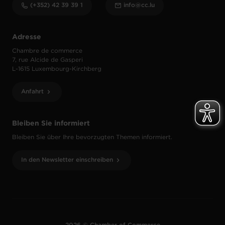
(+352) 42 39 39 1
info@cc.lu
Adresse
Chambre de commerce
7, rue Alcide de Gasperi
L-1615 Luxembourg-Kirchberg
Anfahrt
Bleiben Sie informiert
Bleiben Sie über Ihre bevorzugten Themen informiert.
In den Newsletter einschreiben