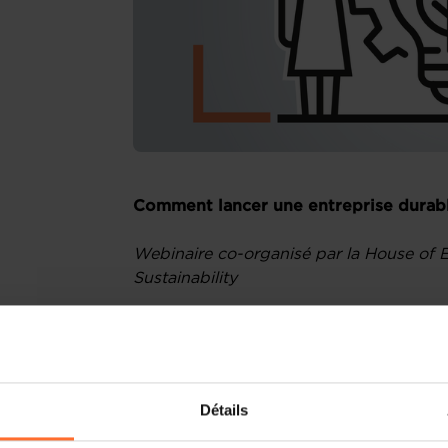
Comment lancer une entreprise durab
Webinaire co-organisé par la House of E
Sustainability
Vous développez un projet entrepreneur
intégrer des dimensions durables tout
? Ce webinaire est fait pour vous !
Détails
Pourquoi participer ?