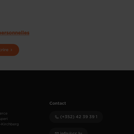
personnelles
crire
Contact
erce
(+352) 42 39 39 1
speri
-Kirchberg
info@cc.lu