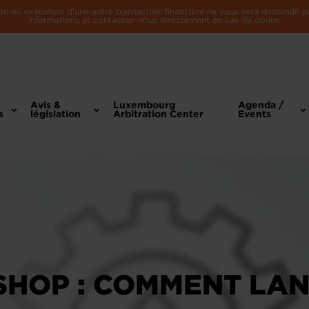
n ou exécution d'une autre transaction financière ne vous sera demandé par 
informations et contactez-nous directement en cas de doute.
Avis &
Luxembourg
Agenda /
s
législation
Arbitration Center
Events
HOP : COMMENT LAN