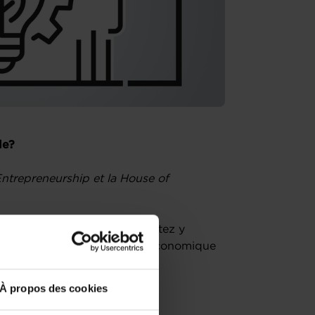
le?
ntrepreneurship et la House of
ial au Luxembourg et souhaitez y
 en assurant sa performance économique
À propos des cookies