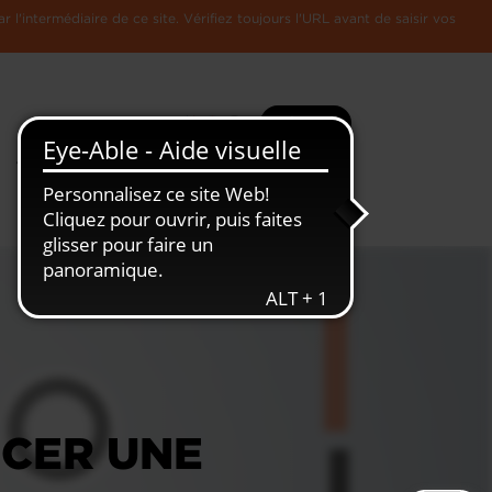
l'intermédiaire de ce site. Vérifiez toujours l'URL avant de saisir vos
Recherche
Plus
Toute
L'Economie
l'information
Luxembourgeoise
CER UNE