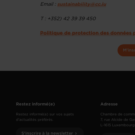
Email :
sustainability@cc.lu
T : +352) 42 39 39 450
Politique de protection des données 
M'ins
Restez informé(e)
Adresse
Restez informé(e) sur vos sujets
Chambre de comm
d’actualités préférés.
7, rue Alcide de Ga
L-1615 Luxembourg
S'inscrire à la newsletter